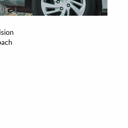
ision
bach