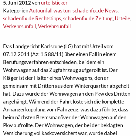
5. Juni 2012
von
urteilsticker
Kategorien
Autounfall was tun
,
schadenfix.de News
,
schadenfix.de Rechtstipps
,
schadenfix.de Zeitung
,
Urteile
,
Verkehrsunfall
,
Verkehrsunfall
Das Landgericht Karlsruhe (LG) hat mit Urteil vom
07.12.2011 (Az: 1 S 88/11) über einen Fall in einem
Berufungsverfahren entschieden, bei dem ein
Wohnwagen auf das Zugfahrzeug aufgerollt ist. Der
Kläger ist der Halter eines Wohnwagens, den er
gemeinsam mit Dritten aus dem Winterquartier abgeholt
hat. Dazu wurde der Wohnwagen an den Pkw des Dritten
angehängt. Während der Fahrt löste sich die komplette
Anhängerkupplung vom Fahrzeug, was dazu führte, dass
beim nächsten Bremsmanöver der Wohnwagen auf den
Pkw aufrollte. Der Wohnwagen, der bei der beklagten
Versicherung vollkaskoversichert war, wurde dabei