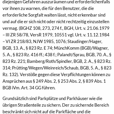
diejenigen Gefahren auszuräumen und erforderlichenfalls
vor ihnen zu warnen, die für den Benutzer, die die
erforderliche Sorgfalt walten lässt, nicht erkennbar sind
und auf die er sich nicht oder nicht rechtzeitig einzustellen
vermag. (BGHZ 108, 273, 274 f., BGH, Urt. v. 21.06.1979
– III ZR 58/78, VersR 1979, 10551 vgl. Urt. v. 11.12.1984
– VI ZR 218/83, NJW 1985, 1076; Staudinger/Hager,
BGB, 13. A., § 823 Rz. E 74; MünchKomm (BGB)/Wagner,
5. A., § 823 Rz. 416 ff.; 438 f.; Palandt/Sprau, BGB, 70. A., §
823 Rz. 221; Bamberg/Roth/Spindler, BGB, 2. A., § 823 Rz.
314; Prütting/Wegen/Weinreich/Schaub, BGB, 5. A., § 823
Rz. 132). Verstöße gegen diese Verpflichtungen können zu
Ansprüchen aus § 249 Abs. 2, § 253 Abs. 2, § 839 Abs. 1
BGB iVm. Art. 34 GG führen.
Grundsätzlich sind Parkplätze und Parkhäuser wie die
übrigen Straßenteile zu sichern. Der zu sichernde Bereich
beschränkt sich nicht auf die Parkfläche und die