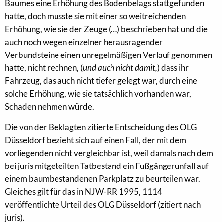
Baumes eine Erhöhung des Bodenbelags stattgefunden
hatte, doch musste sie mit einer so weitreichenden
Erhöhung, wie sie der Zeuge (…) beschrieben hat und die
auch noch wegen einzelner herausragender
Verbundsteine einen unregelmäßigen Verlauf genommen
hatte, nicht rechnen, (
und auch nicht damit,
) dass ihr
Fahrzeug, das auch nicht tiefer gelegt war, durch eine
solche Erhöhung, wie sie tatsächlich vorhanden war,
Schaden nehmen würde.
Die von der Beklagten zitierte Entscheidung des OLG
Düsseldorf bezieht sich auf einen Fall, der mit dem
vorliegenden nicht vergleichbar ist, weil damals nach dem
bei juris mitgeteilten Tatbestand ein Fußgängerunfall auf
einem baumbestandenen Parkplatz zu beurteilen war.
Gleiches gilt für das in NJW-RR 1995, 1114
veröffentlichte Urteil des OLG Düsseldorf (zitiert nach
juris).