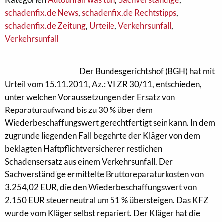
schadenfix.de News
,
schadenfix.de Rechtstipps
,
schadenfix.de Zeitung
,
Urteile
,
Verkehrsunfall
,
Verkehrsunfall
Der Bundesgerichtshof (BGH) hat mit
Urteil vom 15.11.2011, Az.: VI ZR 30/11, entschieden,
unter welchen Voraussetzungen der Ersatz von
Reparaturaufwand bis zu 30 % über dem
Wiederbeschaffungswert gerechtfertigt sein kann. In dem
zugrunde liegenden Fall begehrte der Kläger von dem
beklagten Haftpflichtversicherer restlichen
Schadensersatz aus einem Verkehrsunfall. Der
Sachverständige ermittelte Bruttoreparaturkosten von
3.254,02 EUR, die den Wiederbeschaffungswert von
2.150 EUR steuerneutral um 51 % übersteigen. Das KFZ
wurde vom Kläger selbst repariert. Der Kläger hat die