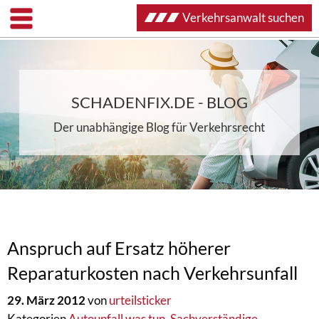
Verkehrsanwalt suchen
SCHADENFIX.DE - BLOG
Der unabhängige Blog für Verkehrsrecht
Anspruch auf Ersatz höherer
Reparaturkosten nach Verkehrsunfall
29. März 2012
von
urteilsticker
Kategorien
Autounfall was tun
,
Sachverständige
,