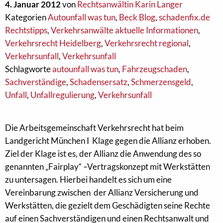
4. Januar 2012
von
Rechtsanwältin Karin Langer
Kategorien
Autounfall was tun
,
Beck Blog
,
schadenfix.de
Rechtstipps
,
Verkehrsanwälte aktuelle Informationen
,
Verkehrsrecht Heidelberg
,
Verkehrsrecht regional
,
Verkehrsunfall
,
Verkehrsunfall
Schlagworte
autounfall was tun
,
Fahrzeugschaden
,
Sachverständige
,
Schadensersatz
,
Schmerzensgeld
,
Unfall
,
Unfallregulierung
,
Verkehrsunfall
Die Arbeitsgemeinschaft Verkehrsrecht hat beim
Landgericht München I Klage gegen die Allianz erhoben.
Ziel der Klage ist es, der Allianz die Anwendung des so
genannten „Fairplay“ –Vertragskonzept mit Werkstätten
zu untersagen. Hierbei handelt es sich um eine
Vereinbarung zwischen der Allianz Versicherung und
Werkstätten, die gezielt dem Geschädigten seine Rechte
auf einen Sachverständigen und einen Rechtsanwalt und