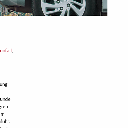
unfall
,
tung
runde
gten
dem
fuhr.