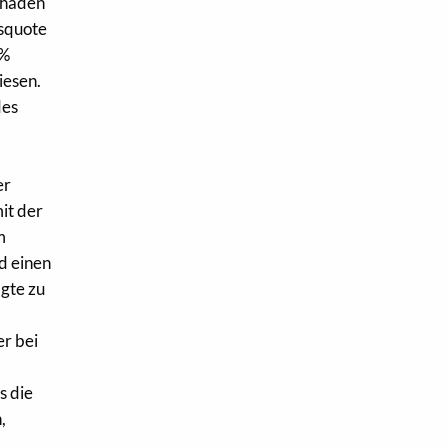
chaden
gsquote
 %
iesen.
des
er
it der
m
d einen
gte zu
er bei
s die
,