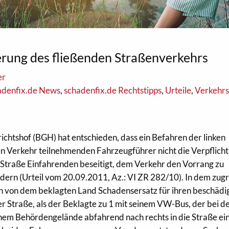
erung des fließenden Straßenverkehrs
er
adenfix.de News
,
schadenfix.de Rechtstipps
,
Urteile
,
Verkehrs
chtshof (BGH) hat entschieden, dass ein Befahren der linken
n Verkehr teilnehmenden Fahrzeugführer nicht die Verpflich
 Straße Einfahrenden beseitigt, dem Verkehr den Vorrang zu
dern (Urteil vom 20.09.2011, Az.: VI ZR 282/10). In dem zug
in von dem beklagten Land Schadensersatz für ihren beschädi
er Straße, als der Beklagte zu 1 mit seinem VW-Bus, der bei 
einem Behördengelände abfahrend nach rechts in die Straße ein