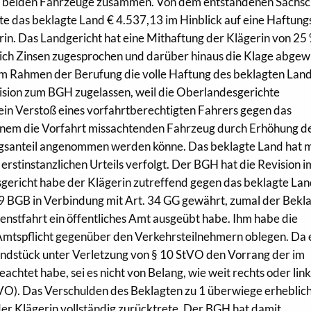
die beiden Fahrzeuge zusammen. Von dem entstandenen Sachs
e das beklagte Land € 4.537,13 im Hinblick auf eine Haftun
rin. Das Landgericht hat eine Mithaftung der Klägerin von 25
lich Zinsen zugesprochen und darüber hinaus die Klage abgew
m Rahmen der Berufung die volle Haftung des beklagten Lan
sion zum BGH zugelassen, weil die Oberlandesgerichte
 ein Verstoß eines vorfahrtberechtigten Fahrers gegen das
 einem die Vorfahrt missachtenden Fahrzeug durch Erhöhung d
gsanteil angenommen werden könne. Das beklagte Land hat m
erstinstanzlichen Urteils verfolgt. Der BGH hat die Revision i
gericht habe der Klägerin zutreffend gegen das beklagte Lan
 BGB in Verbindung mit Art. 34 GG gewährt, zumal der Bekla
ienstfahrt ein öffentliches Amt ausgeübt habe. Ihm habe die
Amtspflicht gegenüber den Verkehrsteilnehmern oblegen. Da 
ndstück unter Verletzung von § 10 StVO den Vorrang der im
achtet habe, sei es nicht von Belang, wie weit rechts oder link
StVO). Das Verschulden des Beklagten zu 1 überwiege erheblich
er Klägerin vollständig zurücktrete. Der BGH hat damit