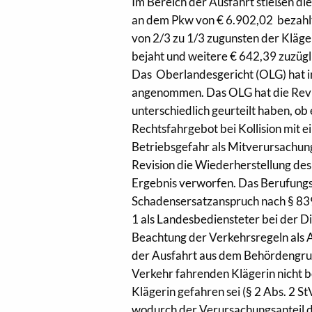
Im Bereich der Ausfahrt stießen 
an dem Pkw von € 6.902,02 bezahlt
von 2/3 zu 1/3 zugunsten der Kläge
bejaht und weitere € 642,39 zuzüg
Das Oberlandesgericht (OLG) hat i
angenommen. Das OLG hat die Revi
unterschiedlich geurteilt haben, ob
Rechtsfahrgebot bei Kollision mit
Betriebsgefahr als Mitverursachun
Revision die Wiederherstellung des 
Ergebnis verworfen. Das Berufungs
Schadensersatzanspruch nach § 839
1 als Landesbediensteter bei der D
Beachtung der Verkehrsregeln als 
der Ausfahrt aus dem Behördengru
Verkehr fahrenden Klägerin nicht be
Klägerin gefahren sei (§ 2 Abs. 2 
wodurch der Verursachungsanteil d