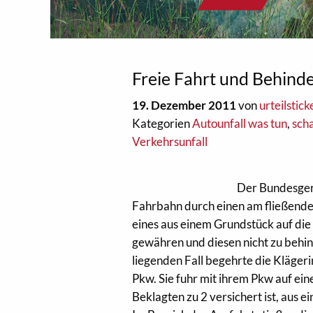
Freie Fahrt und Behind
19. Dezember 2011
von
urteilstick
Kategorien
Autounfall was tun
,
sch
Verkehrsunfall
Der Bundesgeri
Fahrbahn durch einen am fließende
eines aus einem Grundstück auf die
gewähren und diesen nicht zu behin
liegenden Fall begehrte die Kläger
Pkw. Sie fuhr mit ihrem Pkw auf ein
Beklagten zu 2 versichert ist, aus 