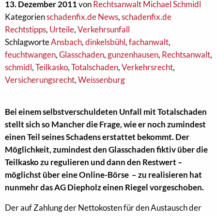
13. Dezember 2011
von
Rechtsanwalt Michael Schmidl
Kategorien
schadenfix.de News
,
schadenfix.de
Rechtstipps
,
Urteile
,
Verkehrsunfall
Schlagworte
Ansbach
,
dinkelsbühl
,
fachanwalt
,
feuchtwangen
,
Glasschaden
,
gunzenhausen
,
Rechtsanwalt
,
schmidl
,
Teilkasko
,
Totalschaden
,
Verkehrsrecht
,
Versicherungsrecht
,
Weissenburg
Bei einem selbstverschuldeten Unfall mit Totalschaden
stellt sich so Mancher die Frage, wie er noch zumindest
einen Teil seines Schadens erstattet bekommt. Der
Möglichkeit, zumindest den Glasschaden fiktiv über die
Teilkasko zu regulieren und dann den Restwert –
möglichst über eine Online-Börse – zu realisieren hat
nunmehr das AG Diepholz einen Riegel vorgeschoben.
Der auf Zahlung der Nettokosten für den Austausch der