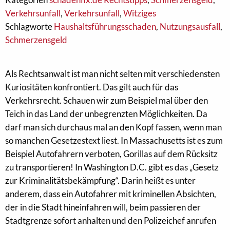
Verkehrsunfall
,
Verkehrsunfall
,
Witziges
Schlagworte
Haushaltsführungsschaden
,
Nutzungsausfall
,
Schmerzensgeld
Als Rechtsanwalt ist man nicht selten mit verschiedensten
Kuriositäten konfrontiert. Das gilt auch für das
Verkehrsrecht. Schauen wir zum Beispiel mal über den
Teich in das Land der unbegrenzten Möglichkeiten. Da
darf man sich durchaus mal an den Kopf fassen, wenn man
so manchen Gesetzestext liest. In Massachusetts ist es zum
Beispiel Autofahrern verboten, Gorillas auf dem Rücksitz
zu transportieren! In Washington D.C. gibt es das „Gesetz
zur Kriminalitätsbekämpfung“. Darin heißt es unter
anderem, dass ein Autofahrer mit kriminellen Absichten,
der in die Stadt hineinfahren will, beim passieren der
Stadtgrenze sofort anhalten und den Polizeichef anrufen