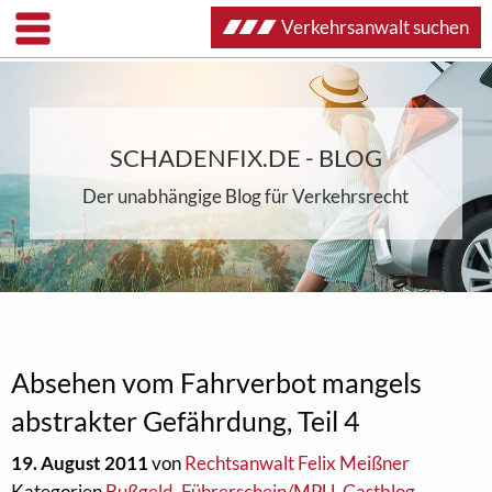
Verkehrsanwalt suchen
SCHADENFIX.DE - BLOG
Der unabhängige Blog für Verkehrsrecht
Absehen vom Fahrverbot mangels
abstrakter Gefährdung, Teil 4
19. August 2011
von
Rechtsanwalt Felix Meißner
Kategorien
Bußgeld
,
Führerschein/MPU
,
Gastblog
,