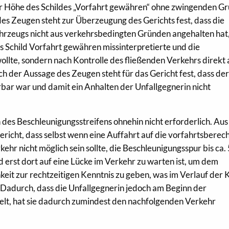
er Höhe des Schildes „Vorfahrt gewähren“ ohne zwingenden G
es Zeugen steht zur Überzeugung des Gerichts fest, dass die
ahrzeugs nicht aus verkehrsbedingten Gründen angehalten hat
das Schild Vorfahrt gewähren missinterpretierte und die
llte, sondern nach Kontrolle des fließenden Verkehrs direkt 
h der Aussage des Zeugen steht für das Gericht fest, dass de
rbar war und damit ein Anhalten der Unfallgegnerin nicht
es Beschleunigungsstreifens ohnehin nicht erforderlich. Aus
richt, dass selbst wenn eine Auffahrt auf die vorfahrtsberech
hr nicht möglich sein sollte, die Beschleunigungsspur bis ca. 
d erst dort auf eine Lücke im Verkehr zu warten ist, um dem
eit zur rechtzeitigen Kenntnis zu geben, was im Verlauf der 
t. Dadurch, dass die Unfallgegnerin jedoch am Beginn der
elt, hat sie dadurch zumindest den nachfolgenden Verkehr