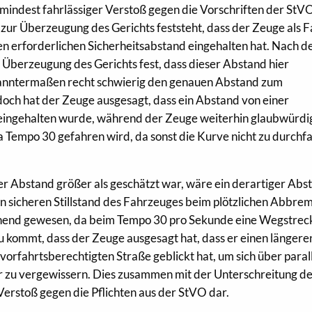
umindest fahrlässiger Verstoß gegen die Vorschriften der StV
 zur Überzeugung des Gerichts feststeht, dass der Zeuge als 
en erforderlichen Sicherheitsabstand eingehalten hat. Nach d
Überzeugung des Gerichts fest, dass dieser Abstand hier
ekanntermaßen recht schwierig den genauen Abstand zum
och hat der Zeuge ausgesagt, dass ein Abstand von einer
, eingehalten wurde, während der Zeuge weiterhin glaubwürdi
a Tempo 30 gefahren wird, da sonst die Kurve nicht zu durchf
der Abstand größer als geschätzt war, wäre ein derartiger Abs
n sicheren Stillstand des Fahrzeuges beim plötzlichen Abbre
chend gewesen, da beim Tempo 30 pro Sekunde eine Wegstrec
 kommt, dass der Zeuge ausgesagt hat, dass er einen längere
 vorfahrtsberechtigten Straße geblickt hat, um sich über paral
 zu vergewissern. Dies zusammen mit der Unterschreitung d
Verstoß gegen die Pflichten aus der StVO dar.