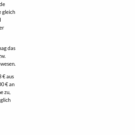
ide
 gleich
l
er
mag das
zw.
gewesen.
3 € aus
00 € an
e zu,
glich