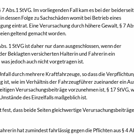
§ 7 Abs.1 StVG. Im vorliegenden Fall kam es bei der beidersei
n dessen Folge zu Sachschäden womit bei Betrieb eines
ung eintrat. Eine Verursachung durch höhere Gewalt, § 7 Abs
rteien geltend gemacht worden.
Abs. 1 StVG ist daher nur dann ausgeschlossen, wenn der
 der Beklagten versicherten Halterin und Fahrerin ein
 was jedoch auch nicht vorgetragen ist.
 Unfall durch mehrere Kraftfahrzeuge, so dass die Verpflichtu
 ist, wie im Verhältnis der Fahrzeugführer zueinander ein Au
seitigen Verursachungsbeiträge vorzunehmen ist, § 17 StVG, 
Umstände des Einzelfalls maßgeblich ist.
 fest, dass beide Seiten gleichwertige Verursachungsbeiträg
ahrerin hat zumindest fahrlässig gegen die Pflichten aus § 4 A