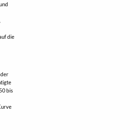
rund
,
auf die
r
 der
tigte
50 bis
Kurve