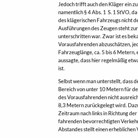
Jedoch trifft auch den Kläger ein z
namentlich § 4 Abs. 1 S. 1 StVO, da
des klägerischen Fahrzeugs nicht d
Ausführungen des Zeugen steht zur 
unterschritten war. Zwar ist es b
Vorausfahrenden abzuschätzen, jed
Fahrzeuglänge, ca. 5 bis 6 Metern
aussagte, dass hier regelmäßig etw
ist.
Selbst wenn man unterstellt, dass 
Bereich von unter 10 Metern für de
des Vorausfahrenden nicht ausrei
8,3 Metern zurückgelegt wird. Dazu
Zeitraum nach links in Richtung der
fahrenden bevorrechtigten Verkehr
Abstandes stellt einen erheblichen 