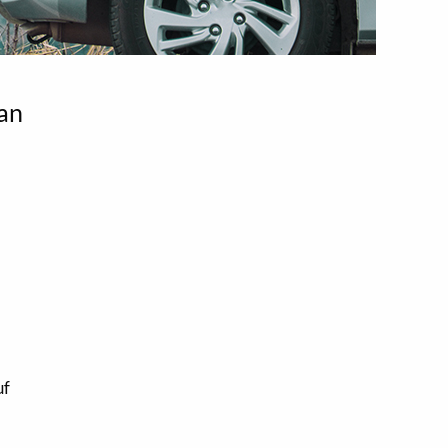
 an
uf