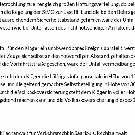
etrachtung zu einer gleich großen Haftungsverteilung, da be
n die Regelung der StVO zur Last fällt und die beiden Beiträge
 ausreichendem Sicherheitsabstand gefahren wäre der Unfal
esen wie bei Unterlassen des nicht notwendigen Anhaltens d
fall für den Kläger ein unabwendbares Ereignis darstellt, ver
 der Zeuge sich selbst an den notwendigen Abstand gehalten b
auf die Vorfahrtsstraße gesehen, wäre der Unfall vermeidbar 
 steht dem Kläger die hälftige Unfallpauschale in Höhe von 1
se und die geltend gemachte Selbstbeteiligung in Höhe von 3
urch die Vollkaskoversicherung steht dem Kläger in voller Höh
 geltend machen kann und die Vollkaskoversicherung diesbezü
st Fachanwalt für Verkehrsrecht in Saarlouis. Rechtsanwalt