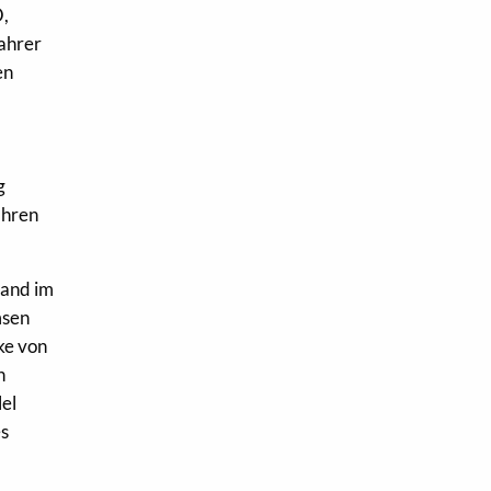
O,
Fahrer
en
g
ahren
tand im
msen
ke von
n
lel
es