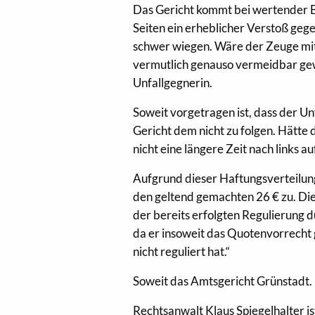
Das Gericht kommt bei wertender B
Seiten ein erheblicher Verstoß gege
schwer wiegen. Wäre der Zeuge mit
vermutlich genauso vermeidbar gew
Unfallgegnerin.
Soweit vorgetragen ist, dass der Un
Gericht dem nicht zu folgen. Hätte
nicht eine längere Zeit nach links 
Aufgrund dieser Haftungsverteilung
den geltend gemachten 26 € zu. Die
der bereits erfolgten Regulierung d
da er insoweit das Quotenvorrecht
nicht reguliert hat.“
Soweit das Amtsgericht Grünstadt.
Rechtsanwalt Klaus Spiegelhalter i