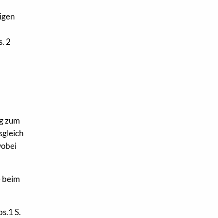
tigen
. 2
ng zum
sgleich
wobei
e beim
bs.1 S.