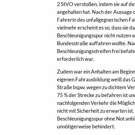
2 StVO verstoßen, indem sie auf d
angehalten hat. Nach der Aussage d
Fahrerin des unfallgegnerischen F
vielmehr erscheint es so, dass sie 
Beschleunigungsspur nicht nutzen wo
Bundesstraße auffahren wollte. Nac
Beschleunigungsstreifen frei befah
erforderlich war.
Zudem war ein Anhalten am Beginn d
eigenen Fahrausbildung weiß das Ge
Straße bspw. wegen zu dichtem Verke
75 % der Strecke zu befahren ist un
nachfolgenden Verkehr die Möglichk
nicht mit Sicherheit zu erwarten is
Beschleunigungsspur ohne Not anhi
unnötigerweise behindert.