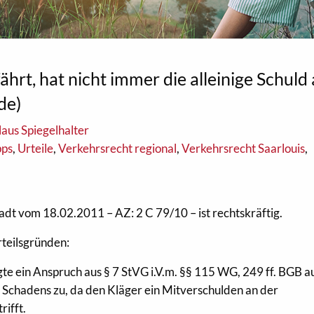
ährt, hat nicht immer die alleinige Schuld
de)
aus Spiegelhalter
pps
,
Urteile
,
Verkehrsrecht regional
,
Verkehrsrecht Saarlouis
,
adt vom 18.02.2011 – AZ: 2 C 79/10 – ist rechtskräftig.
rteilsgründen:
te ein Anspruch aus § 7 StVG i.V.m. §§ 115 WG, 249 ff. BGB a
 Schadens zu, da den Kläger ein Mitverschulden an der
rifft.