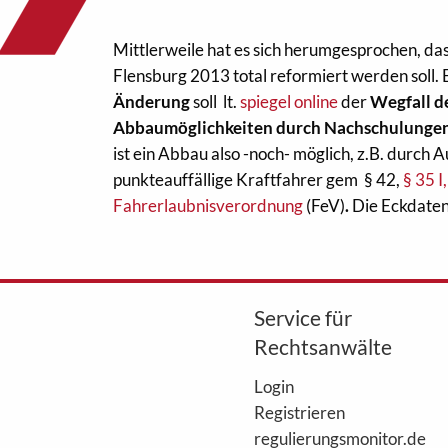
Mittlerweile hat es sich herumgesprochen, da
Flensburg 2013 total reformiert werden soll. 
Änderung
soll lt.
spiegel online
der
Wegfall d
Abbaumöglichkeiten durch Nachschulunge
ist ein Abbau also -noch- möglich, z.B. durch
punkteauffällige Kraftfahrer gem § 42,
§ 35 I,
Fahrerlaubnisverordnung
(FeV)
.
Die Eckdaten: 
Service für
Rechtsanwälte
Login
Registrieren
regulierungsmonitor.de