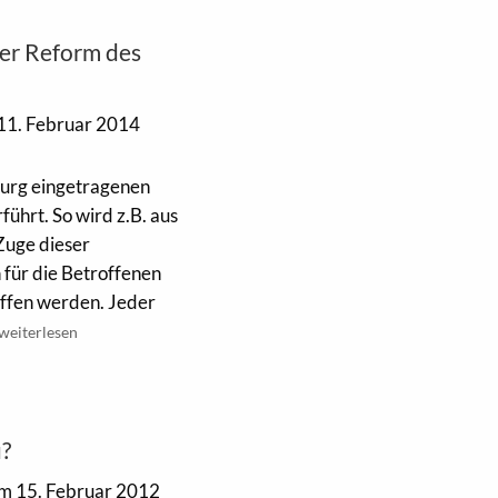
der Reform des
11. Februar 2014
burg eingetragenen
ührt. So wird z.B. aus
 Zuge dieser
 für die Betroffenen
ffen werden. Jeder
weiterlesen
u?
m 15. Februar 2012