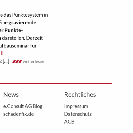
ss das Punktesystem in
Eine
gravierende
er Punkte-
n
darstellen. Derzeit
 Aufbauseminar für
 II
[...]
weiterlesen
News
Rechtliches
e.Consult AG Blog
Impressum
schadenfix.de
Datenschutz
AGB