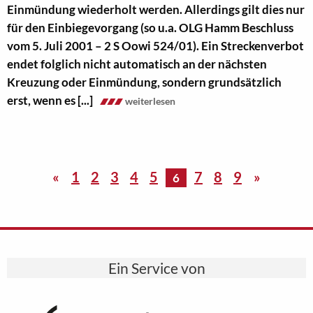
Einmündung wiederholt werden. Allerdings gilt dies nur
für den Einbiegevorgang (so u.a. OLG Hamm Beschluss
vom 5. Juli 2001 – 2 S Oowi 524/01). Ein Streckenverbot
endet folglich nicht automatisch an der nächsten
Kreuzung oder Einmündung, sondern grundsätzlich
erst, wenn es [...]
weiterlesen
«
1
2
3
4
5
7
8
9
»
6
Ein Service von