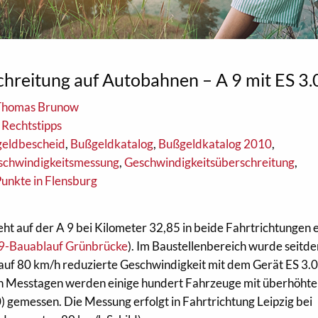
hreitung auf Autobahnen – A 9 mit ES 3.
 Thomas Brunow
 Rechtstipps
geldbescheid
,
Bußgeldkatalog
,
Bußgeldkatalog 2010
,
schwindigkeitsmessung
,
Geschwindigkeitsüberschreitung
,
Punkte in Flensburg
ht auf der A 9 bei Kilometer 32,85 in beide Fahrtrichtungen 
9-Bauablauf Grünbrücke
). Im Baustellenbereich wurde seitd
auf 80 km/h reduzierte Geschwindigkeit mit dem Gerät ES 3.
 Messtagen werden einige hundert Fahrzeuge mit überhöhte
) gemessen. Die Messung erfolgt in Fahrtrichtung Leipzig bei