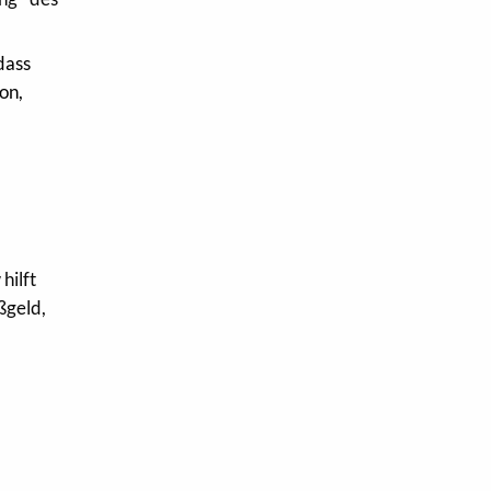
dass
ion,
hilft
ßgeld,