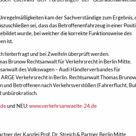
Unregelmäßigkeiten kam der Sachverständige zum Ergebnis, 
uszuschließen sei, dass das Betroffenenfahrzeug in einer Posit
bgebildet wurde, bei welcher die korrekte Funktionsweise des
en ist.
ch hinterfragt und bei Zweifeln überprüft werden.
as Brunow Rechtsanwalt für Verkehrsrecht in Berlin Mitte.
nsanwalt des Volkswagen – Audi Händlerverbandes für
r ARGE Verkehrsrecht in Berlin. Rechtsanwalt Thomas Brunow 
n und Betroffenen nach Verkehrsverstößen (Fahrerflucht, Bu
nd unbürokratisch.
.de
und NEU:
www.verkehrsanwaelte-24.de
tner der Kanzlei Prof. Dr. Streich & Partner Berlin Mitte