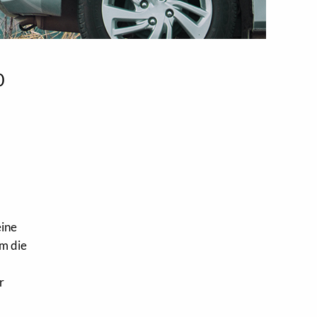
0
eine
em die
0
r