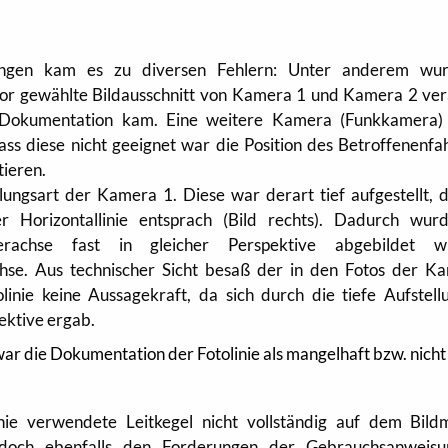
ungen kam es zu diversen Fehlern: Unter anderem wur
or gewählte Bildausschnitt von Kamera 1 und Kamera 2 ver
 Dokumentation kam. Eine weitere Kamera (Funkkamera)
 dass diese nicht geeignet war die Position des Betroffenenf
tieren.
ungsart der Kamera 1. Diese war derart tief aufgestellt, d
Horizontallinie entsprach (Bild rechts). Dadurch wur
erachse fast in gleicher Perspektive abgebildet w
hse. Aus technischer Sicht besaß der in den Fotos der K
linie keine Aussagekraft, da sich durch die tiefe Aufstell
ektive ergab.
ar die Dokumentation der Fotolinie als mangelhaft bzw. nicht
nie verwendete Leitkegel nicht vollständig auf dem Bildm
jedoch ebenfalls den Forderungen der Gebrauchsanweis