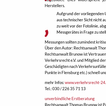
Herstellers.
Aufgrund der vorliegenden 
aus technischer Sicht nicht a
zu weit vor der Fotolinie, a
Messgerätes in Frage zu stell
Messungen sollten zumindest kritis
Über den Autor: Rechtsanwalt Thom
Rechtsanwalt Brunow ist Vertraue
Verkehrsrecht e.V. und Mitglied de
Geschädigten nach Verkehrsunfälle
Punkte in Flensburg etc.) schnell u
mehr Infos:
www.verkehrsrecht-24
Tel.: 030 / 226 35 71 13
unverbindliche Erstberatung
Rechtsanwalt Thomas Brunow ist Par