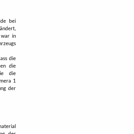
de bei
ändert,
 war in
ahrzeugs
ass die
den die
ie die
amera 1
ung der
aterial
ung des