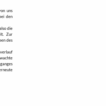
von uns
bei den
lso die
lt. Zur
ben des
verlauf
rwachte
rganges
erneute