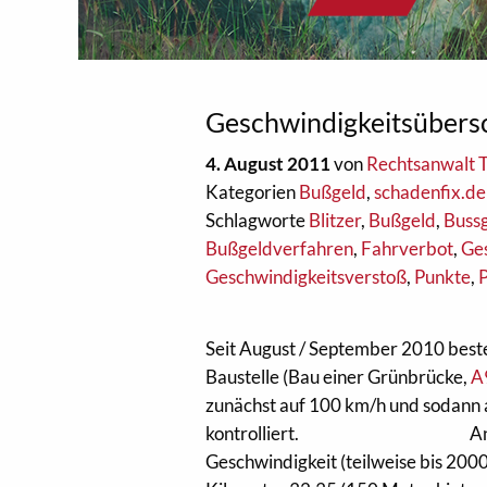
Geschwindigkeitsübersc
4. August 2011
von
Rechtsanwalt
Kategorien
Bußgeld
,
schadenfix.de
Schlagworte
Blitzer
,
Bußgeld
,
Buss
Bußgeldverfahren
,
Fahrverbot
,
Ge
Geschwindigkeitsverstoß
,
Punkte
,
Seit August / September 2010 beste
Baustelle (Bau einer Grünbrücke,
A
zunächst auf 100 km/h und sodann 
kontrolliert.
An
Geschwindigkeit (teilweise bis 2000