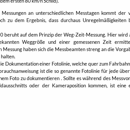
dem ersten 80 km/h Schild).
 Messungen an unterschiedlichen Messtagen kommt der 
och zu dem Ergebnis, dass durchaus Unregelmäßigkeiten 
0 beruht auf dem Prinzip der Weg-Zeit-Messung. Hier wird a
bekannten Weggröße und einer gemessenen Zeit ermitte
en Messung haben sich die Messbeamten streng an die Vorga
 halten.
ie Dokumentation einer Fotolinie, welche quer zum Fahrbahn
brauchsanweisung ist die so genannte Fotolinie für jede übe
inem Foto zu dokumentieren . Sollte es während des Messvo
ldausschnitts oder der Kameraposition kommen, ist eine 