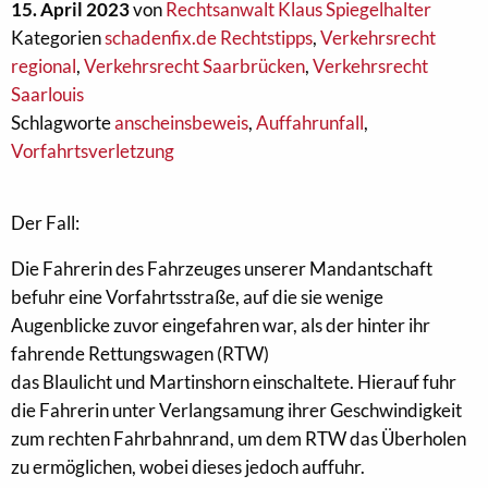
15. April 2023
von
Rechtsanwalt Klaus Spiegelhalter
Kategorien
schadenfix.de Rechtstipps
,
Verkehrsrecht
regional
,
Verkehrsrecht Saarbrücken
,
Verkehrsrecht
Saarlouis
Schlagworte
anscheinsbeweis
,
Auffahrunfall
,
Vorfahrtsverletzung
Der Fall:
Die Fahrerin des Fahrzeuges unserer Mandantschaft
befuhr eine Vorfahrtsstraße, auf die sie wenige
Augenblicke zuvor eingefahren war, als der hinter ihr
fahrende Rettungswagen (RTW)
das Blaulicht und Martinshorn einschaltete. Hierauf fuhr
die Fahrerin unter Verlangsamung ihrer Geschwindigkeit
zum rechten Fahrbahnrand, um dem RTW das Überholen
zu ermöglichen, wobei dieses jedoch auffuhr.