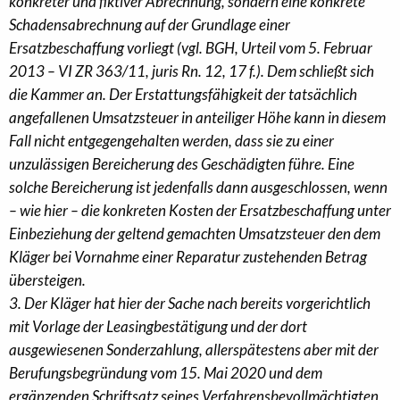
konkreter und fiktiver Abrechnung, sondern eine konkrete
Schadensabrechnung auf der Grundlage einer
Ersatzbeschaffung vorliegt (vgl. BGH, Urteil vom 5. Februar
2013 – VI ZR 363/11, juris Rn. 12, 17 f.). Dem schließt sich
die Kammer an. Der Erstattungsfähigkeit der tatsächlich
angefallenen Umsatzsteuer in anteiliger Höhe kann in diesem
Fall nicht entgegengehalten werden, dass sie zu einer
unzulässigen Bereicherung des Geschädigten führe. Eine
solche Bereicherung ist jedenfalls dann ausgeschlossen, wenn
– wie hier – die konkreten Kosten der Ersatzbeschaffung unter
Einbeziehung der geltend gemachten Umsatzsteuer den dem
Kläger bei Vornahme einer Reparatur zustehenden Betrag
übersteigen.
3. Der Kläger hat hier der Sache nach bereits vorgerichtlich
mit Vorlage der Leasingbestätigung und der dort
ausgewiesenen Sonderzahlung, allerspätestens aber mit der
Berufungsbegründung vom 15. Mai 2020 und dem
ergänzenden Schriftsatz seines Verfahrensbevollmächtigten