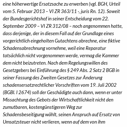
eine höherwertige Ersatzsache zu erwerben (vgl. BGH, Urteil
vom 5. Februar 2013 – VI ZR 363/11 -, juris Rn. 12). Soweit
der Bundesgerichtshof in seiner Entscheidung vom 22.
September 2009 – VI ZR 312/08 – noch angenommen hatte,
dass derjenige, der in diesem Fall auf der Grundlage eines
vorgerichtlich eingeholten Gutachtens abrechne, eine fiktive
Schadensabrechnung vornehme, weil eine Reparatur
tatsächlich nicht vorgenommen werde, vermag die Kammer
dem nicht beizutreten. Nach dem Regelungswillen des
Gesetzgebers bei Einführung des § 249 Abs. 2 Satz 2 BGB in
seiner Fassung des Zweiten Gesetzes zur Änderung
schadensersatzrechtlicher Vorschriften vom 19. Juli 2002
(BGBl. I 2674) soll der Geschädigte auch dann, wenn er unter
Missachtung des Gebots der Wirtschaftlichkeit nicht den
zumutbaren, kostengünstigeren Weg zur
Schadensbeseitigung wählt, seinen Anspruch auf Ersatz von
Umsatzsteuer nicht verlieren, wenn auf dem von ihm