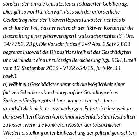
sondern den um die Umsatzsteuer reduzierten Geldbetrag.
Dies gilt sowohl für den Fall, dass sich der erforderliche
Geldbetrag nach den fiktiven Reparaturkosten richtet als
auch für den Fall, dass er sich nach den fiktiven Kosten für die
Beschaffung einer gleichwertigen Ersatzsache richtet (BT-Drs.
14/7752, 23 f.). Die Vorschrift des § 249 Abs. 2 Satz 2 BGB
begrenzt insoweit die Dispositionsfreiheit des Geschädigten
und verhindert eine unzulässige Bereicherung (vgl. BGH, Urteil
vom 13. September 2016 – VI ZR 654/15 , juris Rn. 11
mwN).
b) Wählt ein Geschädigter demnach die Möglichkeit einer
fiktiven Schadensabrechnung auf der Grundlage eines
Sachverständigengutachtens, kann er Umsatzsteuer
grundsätzlich nicht ersetzt verlangen. Er hat sich insoweit an
der gewählten fiktiven Abrechnung jedenfalls dann festhalten
zu lassen, wenn die konkreten Kosten der tatsächlichen
Wiederherstellung unter Einbeziehung der geltend gemachten