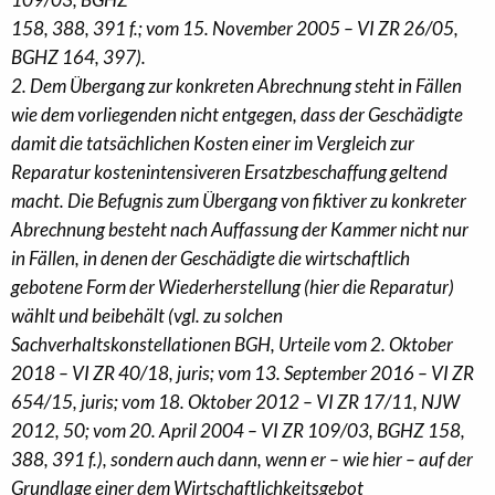
158, 388, 391 f.; vom 15. November 2005 – VI ZR 26/05,
BGHZ 164, 397).
2. Dem Übergang zur konkreten Abrechnung steht in Fällen
wie dem vorliegenden nicht entgegen, dass der Geschädigte
damit die tatsächlichen Kosten einer im Vergleich zur
Reparatur kostenintensiveren Ersatzbeschaffung geltend
macht. Die Befugnis zum Übergang von fiktiver zu konkreter
Abrechnung besteht nach Auffassung der Kammer nicht nur
in Fällen, in denen der Geschädigte die wirtschaftlich
gebotene Form der Wiederherstellung (hier die Reparatur)
wählt und beibehält (vgl. zu solchen
Sachverhaltskonstellationen BGH, Urteile vom 2. Oktober
2018 – VI ZR 40/18, juris; vom 13. September 2016 – VI ZR
654/15, juris; vom 18. Oktober 2012 – VI ZR 17/11, NJW
2012, 50; vom 20. April 2004 – VI ZR 109/03, BGHZ 158,
388, 391 f.), sondern auch dann, wenn er – wie hier – auf der
Grundlage einer dem Wirtschaftlichkeitsgebot