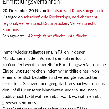
Ermittlungsverfahren?
20. Dezember 2019
von
Rechtsanwalt Klaus Spiegelhalter
Kategorien
schadenfix.de Rechtstipps
,
Verkehrsrecht
regional
,
Verkehrsrecht Saarbrücken
,
Verkehrsrecht
Saarlouis
Schlagworte
142 stgb
,
fahrerflucht
,
unfallflucht
Immer wieder gelingt es uns, in Fällen, in denen
Mandanten mit dem Vorwurf der Fahrerflucht
konfrontiert werden, bereits im Ermittlungsverfahren eine
Einstellung zu erreichen, indem wir mithilfe eines – von
einem öffentlich bestellten und vereidigten Gutachter
erstellten – Sachverständigengutachtens nachweisen, dass
der Unfall für unseren Mandanten weder visuell noch
auditiv noch taktil wahrnehmbar war bzw. wahrnehmbar
gewesen sein muss.
Diese Verfahren werden daher in solchen Fällen