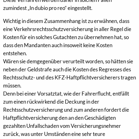
zumindest „In dubio pro reo“ eingestellt.
Wichtig in diesem Zusammenhang ist zu erwähnen, dass
eine Verkehrsrechtsschutzversicherung in aller Regel die
Kosten für ein solches Gutachten zu übernehmen hat, so
dass den Mandanten auch insoweit keine Kosten
entstehen.
Wären sie demgegenüber verurteilt worden, so hätten sie
neben der Geldstrafe auch die Kosten des Regresses des
Rechtsschutz- und des KFZ-Haftpflichtversicherers tragen
müssen.
Denn bei einer Vorsatztat, wie der Fahrerflucht, entfällt
zum einen rückwirkend die Deckung in der
Rechtsschutzversicherung und zum anderen fordert die
Haftpflichtversicherung den an den Geschädigten
gezahlten Unfallschaden vom Versicherungsnehmer
zurück, was unter Umständen eine sehr teure