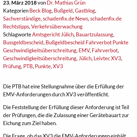
23. März 2018
von
Dr. Mathias Grün
Kategorien
Beck Blog
,
Bußgeld
,
Gastblog
,
Sachverständige
,
schadenfix.de News
,
schadenfix.de
Rechtstipps
,
Verkehrsüberwachung
Schlagworte
Amtsgericht Jülich
,
Bauartzulassung
,
Bussgeldbescheid
,
Bußgeldbescheid Fahrverbot Punkte
Geschwindigkeitsüberschreitung
,
EMV
,
Fahrverbot
,
Geschwindigkeitsüberschreitung
,
Jülich
,
Leivtec XV3
,
Prüfung
,
PTB
,
Punkte
,
XV3
Die PTB hat eine Stellungnahme über die Erfüllung der
EMV-Anforderungen durch XV3 veröffentlicht.
Die Feststellung der Erfüllung dieser Anforderung ist Teil
der Prüfungen, die die Zulassung einer Gerätebauart zur
Eichung zum Ziel haben.
Die Frage, ob das XV3 die EMV-Anforderungen einhält,