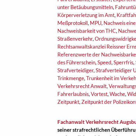
unter Betäubungsmitteln
,
Fahruntü
Körperverletzung im Amt
,
Kraftfa
Meßprotokoll
,
MPU
,
Nachweis eine
Nachweisbarkeit von THC
,
Nachwei
Straßenverkehr
,
Ordnungswidrigke
Rechtsanwaltskanzlei Reissner Ern
Referenzwerte der Nachweisbarke
des Führerschein
,
Speed
,
Sperrfris
,
Strafverteidiger
,
Strafverteidiger 
Trinkmenge
,
Trunkenheit im Verkeh
Verkehrsrecht Anwalt
,
Verwaltungs
Fahrerlaubnis
,
Vortest
,
Wache
,
Wid
Zeitpunkt
,
Zeitpunkt der Polizeikon
Fachanwalt Verkehrsrecht Augsb
seiner strafrechtlichen Überführu