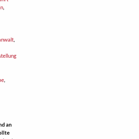
in
,
anwalt
,
stellung
be
,
nd an
ollte