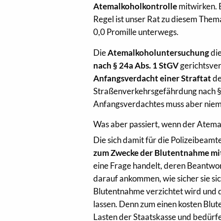
Atemalkoholkontrolle
mitwirken. 
Regel ist unser Rat zu diesem Them
0,0 Promille unterwegs.
Die
Atemalkoholuntersuchung
die
nach § 24a Abs. 1 StGV
gerichtsver
Anfangsverdacht einer Straftat
de
Straßenverkehrsgefährdung nach § 
Anfangsverdachtes muss aber niema
Was aber passiert, wenn der Atema
Die sich damit für die Polizeibeamt
zum Zwecke der Blutentnahme mit
eine Frage handelt, deren Beantwor
darauf ankommen, wie sicher sie sich
Blutentnahme verzichtet wird und 
lassen. Denn zum einen kosten Blu
Lasten der Staatskasse und bedürf