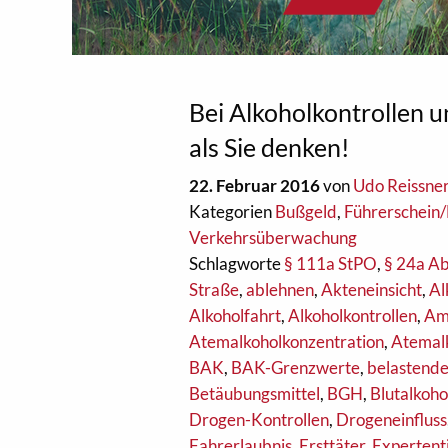
Bei Alkoholkontrollen 
als Sie denken!
22. Februar 2016
von
Udo Reissne
Kategorien
Bußgeld
,
Führerschei
Verkehrsüberwachung
Schlagworte
§ 111a StPO
,
§ 24a Ab
Straße
,
ablehnen
,
Akteneinsicht
,
Al
Alkoholfahrt
,
Alkoholkontrollen
,
Am
Atemalkoholkonzentration
,
Atemal
BAK
,
BAK-Grenzwerte
,
belastende
Betäubungsmittel
,
BGH
,
Blutalkoho
Drogen-Kontrollen
,
Drogeneinfluss
Fahrerlaubnis
,
Ersttäter
,
Expertent