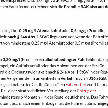
, es entsprechen also 1,0 mg/l AAK etwa 2,1 mg/g BAK (= 2,1
ichen Faustformel errechnen sich die
Promille BAK also aus 
t liegt bei
0,25 mg/l
Atemalkohol
oder
0,5 mg/g (Promille)
eit nach § 24a Abs. 1 StVG
liegt dann vor, wenn der Betroffe
 von mindestens 0,25 mg/l Atemluft oder 0,5 mg/g (Promille
n 0,30 mg/l
(Promille) ein
alkoholbedingter Fahrfehler
dazu 
Ampel, ein Auffahrunfall oder das Abkommen von der Straße –
ird die Ordnungswidrigkeit nach § 24a Abs. 1 StGV in der Reg
ichen Vergehen der
Trunkenheit im Verkehr nach § 316 StGB
.
igkeit neben der Geldbuße „nur“ ein
Fahrverbot
von 1 bis ma
 Fall einer strafrechtlichen Verurteilung der
Entzug der
 mindestens 6 Monaten – in der Regel deutlich mehr. Das Fah
automatisch, nach einem Entzug muss die Fahrerlaubnis hinge