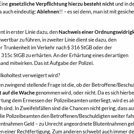
Eine
gesetzliche Verpflichtung hierzu besteht nicht
und in d
a auch eindeutig:
Ablehnen
!! – es sei denn, man ist mit gesich
nt in erster Linie dazu, den
Nachweis einer Ordnungswidrigk
wertbar zu führen, in zweiter Linie dient sie dazu, den
r Trunkenheit im Verkehr nach § 316 StGB oder der
315c StGB zu erhärten. An der Erhärtung eines derartigen
nd mitwirken. Das ist Aufgabe der Polizei.
lkoholtest verweigert wird?
en zwingend stellende Frage ist die, ob der Betroffene/Beschu
 auf die Wache
genommen wird, oder nicht. Da es sich hierb
tung dem Ermessen der Polizeibeamten unterliegt, wird es al
 sind. In Zweifelsfällen sind die Chancen nicht gering, dass au
die Polizeibeamten den Betroffenen/Beschuldigten weiter fa
tentnahmen Geld – zu Unrecht angeordnete Blutentnahmen ge
en einer Rechtfertigung. Zum anderen schwebt auch immer d