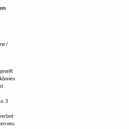
dem
ne /
)
gesellt
 können
el
x. 3
rverbot
gen neu