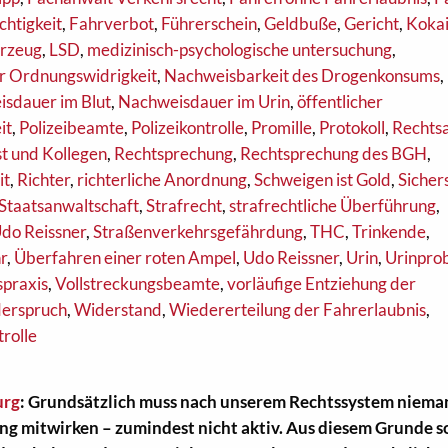
chtigkeit
,
Fahrverbot
,
Führerschein
,
Geldbuße
,
Gericht
,
Koka
hrzeug
,
LSD
,
medizinisch-psychologische untersuchung
,
r Ordnungswidrigkeit
,
Nachweisbarkeit des Drogenkonsums
,
sdauer im Blut
,
Nachweisdauer im Urin
,
öffentlicher
it
,
Polizeibeamte
,
Polizeikontrolle
,
Promille
,
Protokoll
,
Rechts
st und Kollegen
,
Rechtsprechung
,
Rechtsprechung des BGH
,
it
,
Richter
,
richterliche Anordnung
,
Schweigen ist Gold
,
Sicher
Staatsanwaltschaft
,
Strafrecht
,
strafrechtliche Überführung
,
Udo Reissner
,
Straßenverkehrsgefährdung
,
THC
,
Trinkende
,
r
,
Überfahren einer roten Ampel
,
Udo Reissner
,
Urin
,
Urinpro
praxis
,
Vollstreckungsbeamte
,
vorläufige Entziehung der
erspruch
,
Widerstand
,
Wiedererteilung der Fahrerlaubnis
,
trolle
urg
: Grundsätzlich muss nach unserem Rechtssystem niema
ng mitwirken – zumindest nicht aktiv. Aus diesem Grunde s