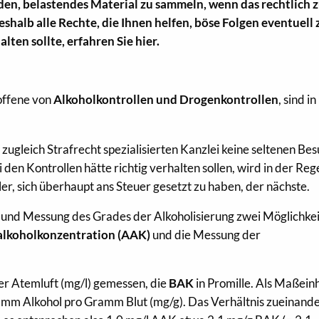
den, belastendes Material zu sammeln, wenn das rechtlich z
eshalb alle Rechte, die Ihnen helfen, böse Folgen eventuell 
lten sollte, erfahren Sie hier.
offene von
Alkoholkontrollen und Drogenkontrollen
, sind in
 zugleich Strafrecht spezialisierten Kanzlei keine seltenen Bes
 den Kontrollen hätte richtig verhalten sollen, wird in der Reg
ler, sich überhaupt ans Steuer gesetzt zu haben, der nächste.
 und Messung des Grades der Alkoholisierung zwei Möglichkei
lkoholkonzentration
(AAK)
und die Messung der
er Atemluft (mg/l) gemessen, die
BAK
in Promille. Als Maßein
ramm Alkohol pro Gramm Blut (mg/g). Das Verhältnis zueinand