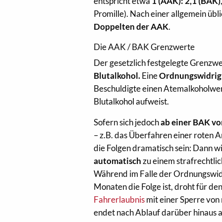
entspricht etwa
1 (AAK): 2,1 (BAK)
Promille). Nach einer allgemein übl
Doppelten der AAK
.
Die AAK / BAK Grenzwerte
Der gesetzlich festgelegte Grenzwer
Blutalkohol.
Eine
Ordnungswidrigk
Beschuldigte einen Atemalkoholwert
Blutalkohol aufweist.
Sofern sich jedoch
ab einer BAK vo
– z.B. das Überfahren einer roten 
die Folgen dramatisch sein: Dann w
automatisch
zu einem strafrechtl
Während im Falle der Ordnungswidr
Monaten die Folge ist, droht für den
Fahrerlaubnis
mit einer Sperre von
endet nach Ablauf darüber hinaus 