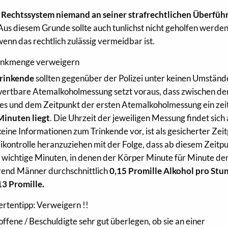
 Rechtssystem niemand an seiner strafrechtlichen Überfüh
 Aus diesem Grunde sollte auch tunlichst nicht geholfen werden
enn das rechtlich zulässig vermeidbar ist.
rinkmenge verweigern
rinkende
sollten gegenüber der Polizei unter keinen Umstän
wertbare Atemalkoholmessung setzt voraus, dass zwischen d
es und dem Zeitpunkt der ersten Atemalkoholmessung ein zeit
Minuten liegt
. Die Uhrzeit der jeweiligen Messung findet sich
eine Informationen zum Trinkende vor, ist als gesicherter Zei
eikontrolle heranzuziehen mit der Folge, dass ab diesem Zeitp
 wichtige Minuten, in denen der Körper Minute für Minute de
rend Männer durchschnittlich
0,15 Promille Alkohol pro Stu
13 Promille.
ertentipp: Verweigern !!
ffene / Beschuldigte sehr gut überlegen, ob sie an einer