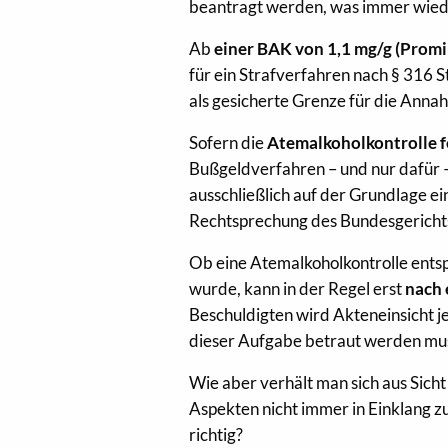
beantragt werden, was immer wiede
Ab
einer BAK von 1,1 mg/g (Promi
für ein Strafverfahren nach § 316 S
als gesicherte Grenze für die Anna
Sofern die
Atemalkoholkontrolle f
Bußgeldverfahren – und nur dafür –
ausschließlich auf der Grundlage ei
Rechtsprechung des Bundesgerichts
Ob eine Atemalkoholkontrolle ents
wurde, kann in der Regel erst
nach 
Beschuldigten wird Akteneinsicht j
dieser Aufgabe betraut werden mu
Wie aber verhält man sich aus Sicht
Aspekten nicht immer in Einklang zu
richtig?