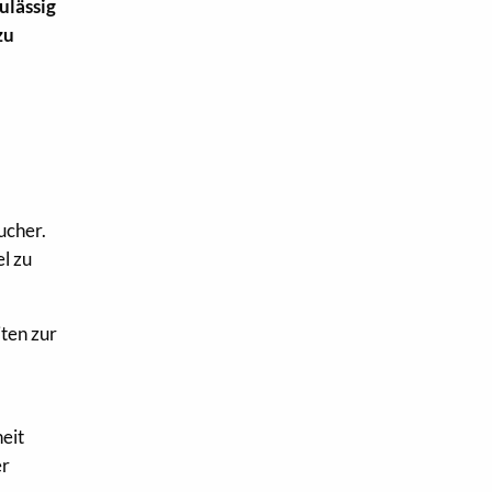
ulässig
zu
ucher.
el zu
ten zur
heit
er