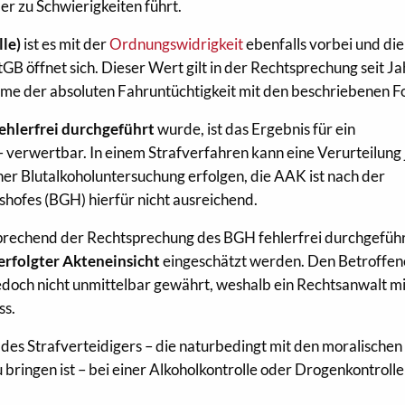
r zu Schwierigkeiten führt.
lle)
ist es mit der
Ordnungswidrigkeit
ebenfalls vorbei und die
tGB öffnet sich. Dieser Wert gilt in der Rechtsprechung seit J
hme der absoluten Fahruntüchtigkeit mit den beschriebenen F
ehlerfrei durchgeführt
wurde, ist das Ergebnis für ein
 verwertbar. In einem Strafverfahren kann eine Verurteilung
ner Blutalkoholuntersuchung erfolgen, die AAK ist nach der
hofes (BGH) hierfür nicht ausreichend.
prechend der Rechtsprechung des BGH fehlerfrei durchgefüh
erfolgter Akteneinsicht
eingeschätzt werden. Den Betroffen
edoch nicht unmittelbar gewährt, weshalb ein Rechtsanwalt mi
ss.
 des Strafverteidigers – die naturbedingt mit den moralischen
 bringen ist – bei einer Alkoholkontrolle oder Drogenkontrolle