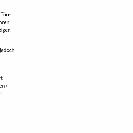
 Türe
ahren
olgen.
 jedoch
rt
en /
t