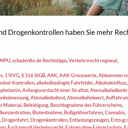
und Drogenkontrollen haben Sie mehr Rec
r
n/MPU
,
schadenfix.de Rechtstipps
,
Verkehrsrecht regional
,
s. 1 StVG
,
§ 316 StGB
,
AAK
,
AAK-Grenzwerte
,
Abkommen vo
kohol-Kontrollen
,
alkoholbedingte Fahrfehler
,
Alkoholeinfluss
,
phetamin
,
Anfangsverdacht einer Straftat
,
Atemalkoholkontr
koholmessung
,
Atemalkoholtest
,
Atemalkoholwert
,
Auffahrunf
s Material
,
Beleidigung
,
Beschlagnahme des Führerscheins
,
lkonzentration
,
Blutentnahme
,
Bußgeldverfahren
,
Cannabis
,
,
Drogenfahrt
,
Drogenkontrollen
,
Entlastungszeugen
,
Entzug 
ipp
,
Fachanwalt Verkehrsrecht
,
Fahren ohne Fahrerlaubnis
,
F