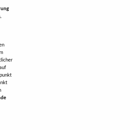
rung
,
den
em
licher
 auf
tpunkt
unkt
n
nde