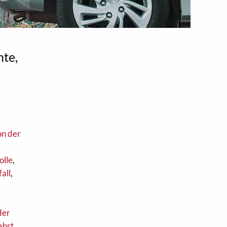
hte,
n der
olle
,
all
,
der
ahrt