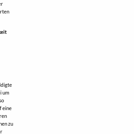
er
erten
eit
ldigte
ei um
so
f eine
hren
hen zu
er