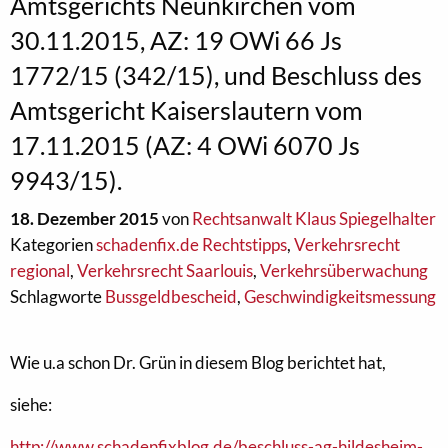
Amtsgerichts Neunkirchen vom
30.11.2015, AZ: 19 OWi 66 Js
1772/15 (342/15), und Beschluss des
Amtsgericht Kaiserslautern vom
17.11.2015 (AZ: 4 OWi 6070 Js
9943/15).
18. Dezember 2015
von
Rechtsanwalt Klaus Spiegelhalter
Kategorien
schadenfix.de Rechtstipps
,
Verkehrsrecht
regional
,
Verkehrsrecht Saarlouis
,
Verkehrsüberwachung
Schlagworte
Bussgeldbescheid
,
Geschwindigkeitsmessung
Wie u.a schon Dr. Grün in diesem Blog berichtet hat,
siehe:
http://www.schadenfixblog.de/beschluss-ag-hildesheim-