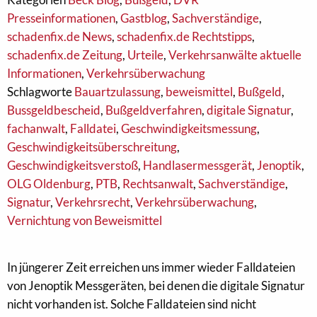
Presseinformationen
,
Gastblog
,
Sachverständige
,
schadenfix.de News
,
schadenfix.de Rechtstipps
,
schadenfix.de Zeitung
,
Urteile
,
Verkehrsanwälte aktuelle
Informationen
,
Verkehrsüberwachung
Schlagworte
Bauartzulassung
,
beweismittel
,
Bußgeld
,
Bussgeldbescheid
,
Bußgeldverfahren
,
digitale Signatur
,
fachanwalt
,
Falldatei
,
Geschwindigkeitsmessung
,
Geschwindigkeitsüberschreitung
,
Geschwindigkeitsverstoß
,
Handlasermessgerät
,
Jenoptik
,
OLG Oldenburg
,
PTB
,
Rechtsanwalt
,
Sachverständige
,
Signatur
,
Verkehrsrecht
,
Verkehrsüberwachung
,
Vernichtung von Beweismittel
In jüngerer Zeit erreichen uns immer wieder Falldateien
von Jenoptik Messgeräten, bei denen die digitale Signatur
nicht vorhanden ist. Solche Falldateien sind nicht