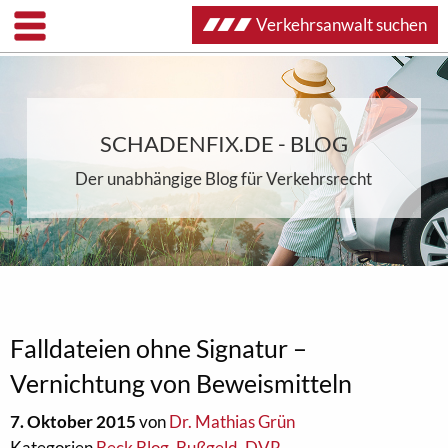
Verkehrsanwalt suchen
SCHADENFIX.DE - BLOG
Der unabhängige Blog für Verkehrsrecht
Falldateien ohne Signatur –
Vernichtung von Beweismitteln
7. Oktober 2015
von
Dr. Mathias Grün
Kategorien
Beck Blog
,
Bußgeld
,
DVR