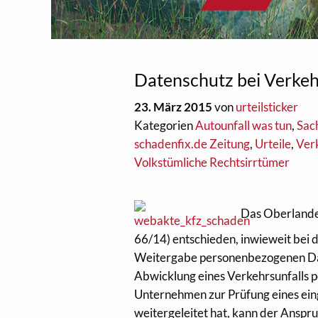
Datenschutz bei Verkeh
23. März 2015
von
urteilsticker
Kategorien
Autounfall was tun
,
Sac
schadenfix.de Zeitung
,
Urteile
,
Ver
Volkstümliche Rechtsirrtümer
Das Oberlandes
66/14) entschieden, inwieweit bei 
Weitergabe personenbezogenen Date
Abwicklung eines Verkehrsunfalls p
Unternehmen zur Prüfung eines ei
weitergeleitet hat, kann der Anspru