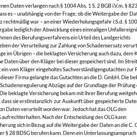
en Daten verlangen nach § 1004 Abs. 1 S. 2 BGB i.V.m. § 823
ass es – unabhängig von der Frage, ob die Weitergabe der Da
rechtmäßig war – an einer Wiederholungsgefahr i:S.d. § 10
rgabe lediglich der Abwicklung eines einmaligen Unfallereign
ahmen des Berufungsverfahrens ein Urteil des Landgerichts
en der Verurteilung zur Zahlung von Schadensersatz verurt
ge im Übrigen – die beklagten Versicherung auch dazu, dem 
e Daten über den Kläger bei dieser gespeichert sind. Im Strei
ng ein vom Kläger eingeholtes Sachverständigengutachten zur 
 dieser Firma gelangte das Gutachten an die D. GmbH. Die be
Schadensregulierung Abzüge auf der Grundlage der Prüfung
. Die beklagte Versicherung bekam mit ihrer Berufung weitge
e, dass sie erstinstanzlich zur Auskunft über gespeicherte Dat
on Daten verurteilt worden war. Jedoch hat das OLG den
 aufrechterhalten. Nach der Entscheidung des OLG kann
cherung sich in Bezug auf die Weitergabe der Daten an die C
er § 28 BDSG berufen kann. Denn ein Unterlassungsanspruch