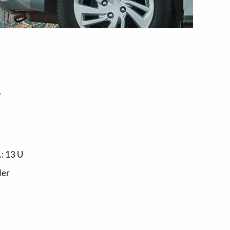
,
: 13 U
der