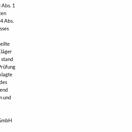
 Abs. 1
ten
04 Abs.
isses
eilte
Kläger
t stand
Prüfung
klagte
 des
hend
en und
. GmbH