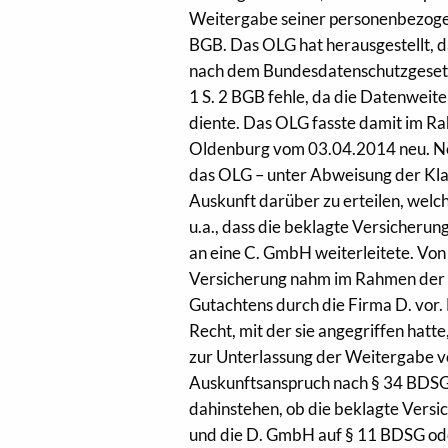
Weitergabe seiner personenbezogen
BGB. Das OLG hat herausgestellt, d
nach dem Bundesdatenschutzgesetz 
1 S. 2 BGB fehle, da die Datenweite
diente. Das OLG fasste damit im R
Oldenburg vom 03.04.2014 neu. Neb
das OLG – unter Abweisung der Kla
Auskunft darüber zu erteilen, welch
u.a., dass die beklagte Versicheru
an eine C. GmbH weiterleitete. Von
Versicherung nahm im Rahmen der 
Gutachtens durch die Firma D. vor
Recht, mit der sie angegriffen hatt
zur Unterlassung der Weitergabe v
Auskunftsanspruch nach § 34 BDSG
dahinstehen, ob die beklagte Versi
und die D. GmbH auf § 11 BDSG od