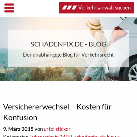
Verkehrsanwalt suchen
SCHADENFIX.DE - BLOG
Der unabhängige Blog für Verkehrsrecht
Versichererwechsel – Kosten für
Konfusion
9. März 2015
von
urteilsticker
Kategorien
Führerschein/MPU
,
schadenfix.de News
,