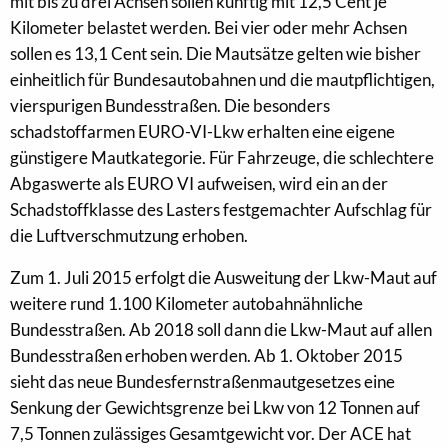
mit bis zu drei Achsen sollen künftig mit 12,5 Cent je
Kilometer belastet werden. Bei vier oder mehr Achsen
sollen es 13,1 Cent sein. Die Mautsätze gelten wie bisher
einheitlich für Bundesautobahnen und die mautpflichtigen,
vierspurigen Bundesstraßen. Die besonders
schadstoffarmen EURO-VI-Lkw erhalten eine eigene
günstigere Mautkategorie. Für Fahrzeuge, die schlechtere
Abgaswerte als EURO VI aufweisen, wird ein an der
Schadstoffklasse des Lasters festgemachter Aufschlag für
die Luftverschmutzung erhoben.
Zum 1. Juli 2015 erfolgt die Ausweitung der Lkw-Maut auf
weitere rund 1.100 Kilometer autobahnähnliche
Bundesstraßen. Ab 2018 soll dann die Lkw-Maut auf allen
Bundesstraßen erhoben werden. Ab 1. Oktober 2015
sieht das neue Bundesfernstraßenmautgesetzes eine
Senkung der Gewichtsgrenze bei Lkw von 12 Tonnen auf
7,5 Tonnen zulässiges Gesamtgewicht vor. Der ACE hat