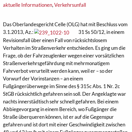
aktuelle Informationen
,
Verkehrsunfall
Das Oberlandesgericht Celle (OLG) hat mit Beschluss vom
3.1.2013, Az.:
31 Ss 50/12, in einem
Revisionsfall über einen Fall von rücksichtslosem
Verhalten im Straßenverkehr entschieden. Es ging um die
Frage, ob der Fahrzeuglenker wegen einer vorsätzlichen
Straßenverkehrsgefährdung mit mehrmonatigem
Fahrverbot verurteilt werden kann, weil er – so der
Vorwurf der Vorinstanzen – an einem
Fußgängerüberwege im Sinne des § 315c Abs. 1 Nr. 2c
StGB rücksichtlich gefahren sein soll. Der Angeklagte war
nachts innerstädtisch sehr schnell gefahren. Bei einem
Abbiegevorgang in einem Bereich, wo Fußgänger die
Straße überqueren können, ist er auf die Gegenspur
gefahren und ist dort mit einer Geschwindigkeit zwischen