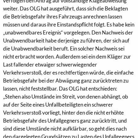
verfolgen den Antrag auf vollständige Klageabweisung
weiter. Das OLG hat ausgeführt, dass sich die Beklagten
die Betriebsgefahr ihres Fahrzeugs anrechnen lassen
müssen und daraus ihre Einstandspflicht folgt. Es habe kein
„unabwendbares Ereignis“ vorgelegen. Den Nachweis der
Unabwendbarkeit habe derjenige zu führen, der sich auf
die Unabwendbarkeit beruft. Ein solcher Nachweis sei
nicht erbracht worden. Außerdem sei ein dem Kläger zur
Last fallender etwaiger schwerwiegender
Verkehrsverstoß, der es rechtfertigen würde, die einfache
Betriebsgefahr bei der Abwägung ganz zurücktreten zu
lassen, nicht feststellbar. Das OLG hat entschieden:
„Stehen also Umstände im Streit, von denen abhängt, ob
auf der Seite eines Unfallbeteiligten ein schwerer
Verkehrsverstoß vorliegt, hinter den die nicht erhöhte
Betriebsgefahr des Unfallgegners ganz zurücktritt, und
sind diese Umstände nicht aufklärbar, so geht dies nach
den dargelegten Grundsätzen zu Lasten des Unfallgegners