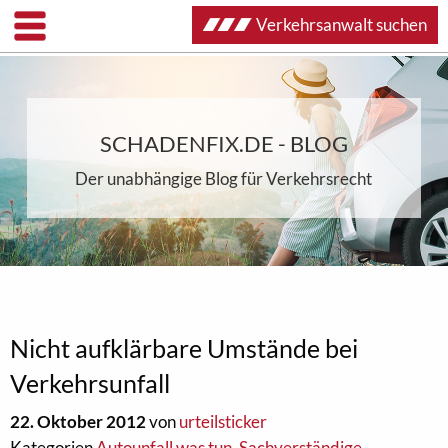
Verkehrsanwalt suchen
SCHADENFIX.DE - BLOG
Der unabhängige Blog für Verkehrsrecht
Nicht aufklärbare Umstände bei
Verkehrsunfall
22. Oktober 2012
von
urteilsticker
Kategorien
Autounfall was tun
,
Sachverständige
,