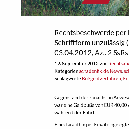
Rechtsbeschwerde per 
Schriftform unzulässig
03.04.2012, Az.: 2 SsR
12. September 2012
von
Rechtsanw
Kategorien
schadenfix.de News
,
sc
Schlagworte
Bußgeldverfahren
,
Em
Gegenstand der zunächst in Anwese
war eine Geldbuße von EUR 40,00 w
während der Fahrt.
Eine daraufhin per Email eingeleg