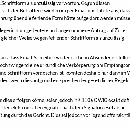
Schriftform als unzulässig verworfen. Gegen diesen
 sich der Betroffene wiederum per Email und führte aus, dass
ehrung über die fehlende Form hätte aufgeklärt werden müsse
degericht umgedeutete und angenommene Antrag auf Zulass
gleicher Weise wegen fehlender Schriftform als unzulässig
aus, dass Email-Schreiben weder ein beim Absender erstellte
 noch zwingend eine urkundliche Verkörperung am Empfangsor
eine Schriftform vorgesehen ist, könnten deshalb nur dann im
rden, wenn dies aufgrund entsprechender gesetzlicher Regel
 dies erfolgen könne, seien jedoch in § 110a OWiG exakt defi
ierten elektronischen Signatur nach dem Signaturgesetz eine
ung durch das Gericht. Dies sei jedoch vorliegend offensichtl