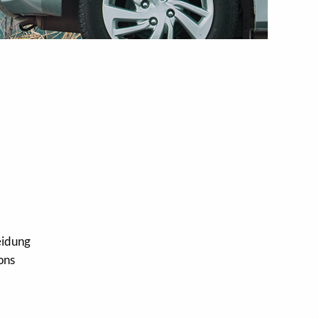
eidung
ons