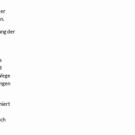
 er
n.
ung der
s
t
 Wege
ungen
niert
ich