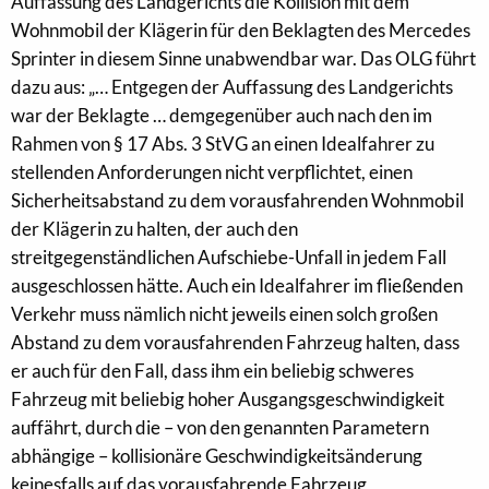
Auffassung des Landgerichts die Kollision mit dem
Wohnmobil der Klägerin für den Beklagten des Mercedes
Sprinter in diesem Sinne unabwendbar war. Das OLG führt
dazu aus: „… Entgegen der Auffassung des Landgerichts
war der Beklagte … demgegenüber auch nach den im
Rahmen von § 17 Abs. 3 StVG an einen Idealfahrer zu
stellenden Anforderungen nicht verpflichtet, einen
Sicherheitsabstand zu dem vorausfahrenden Wohnmobil
der Klägerin zu halten, der auch den
streitgegenständlichen Aufschiebe-Unfall in jedem Fall
ausgeschlossen hätte. Auch ein Idealfahrer im fließenden
Verkehr muss nämlich nicht jeweils einen solch großen
Abstand zu dem vorausfahrenden Fahrzeug halten, dass
er auch für den Fall, dass ihm ein beliebig schweres
Fahrzeug mit beliebig hoher Ausgangsgeschwindigkeit
auffährt, durch die – von den genannten Parametern
abhängige – kollisionäre Geschwindigkeitsänderung
keinesfalls auf das vorausfahrende Fahrzeug