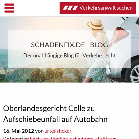
Verkehrsanwalt suchen
SCHADENFIX.DE - BLOG
Der unabhängige Blog für Verkehrsrecht
Oberlandesgericht Celle zu
Aufschiebeunfall auf Autobahn
16. Mai 2012
von
urteilsticker
Kategorien
Sachverständige
,
schadenfix.de News
,