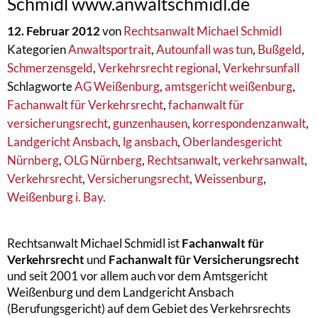
Schmidl www.anwaltschmidl.de
12. Februar 2012
von
Rechtsanwalt Michael Schmidl
Kategorien
Anwaltsportrait
,
Autounfall was tun
,
Bußgeld
,
Schmerzensgeld
,
Verkehrsrecht regional
,
Verkehrsunfall
Schlagworte
AG Weißenburg
,
amtsgericht weißenburg
,
Fachanwalt für Verkehrsrecht
,
fachanwalt für
versicherungsrecht
,
gunzenhausen
,
korrespondenzanwalt
,
Landgericht Ansbach
,
lg ansbach
,
Oberlandesgericht
Nürnberg
,
OLG Nürnberg
,
Rechtsanwalt
,
verkehrsanwalt
,
Verkehrsrecht
,
Versicherungsrecht
,
Weissenburg
,
Weißenburg i. Bay.
Rechtsanwalt Michael Schmidl ist
Fachanwalt für
Verkehrsrecht
und
Fachanwalt für Versicherungsrecht
und seit 2001 vor allem auch vor dem Amtsgericht
Weißenburg und dem Landgericht Ansbach
(Berufungsgericht) auf dem Gebiet des Verkehrsrechts