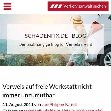
Verkehrsanwalt suchen
SCHADENFIX.DE - BLOG
Der unabhängige Blog für Verkehrsrecht
Verweis auf freie Werkstatt nicht
immer unzumutbar
11. August 2011
von
Jan-Philippe Parent
Kategorien
schadenfix.de News
,
Urteile
,
Verkehrsunfall
,