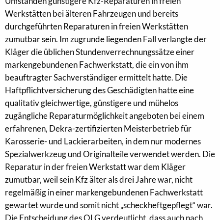
Umständen günstigere Kfz-Reparaturen in freien
Werkstätten bei älteren Fahrzeugen und bereits
durchgeführten Reparaturen in freien Werkstätten
zumutbar sein. Im zugrunde liegenden Fall verlangte der
Kläger die üblichen Stundenverrechnungssätze einer
markengebundenen Fachwerkstatt, die ein von ihm
beauftragter Sachverständiger ermittelt hatte. Die
Haftpflichtversicherung des Geschädigten hatte eine
qualitativ gleichwertige, günstigere und mühelos
zugängliche Reparaturmöglichkeit angeboten bei einem
erfahrenen, Dekra-zertifizierten Meisterbetrieb für
Karosserie- und Lackierarbeiten, in dem nur modernes
Spezialwerkzeug und Originalteile verwendet werden. Die
Reparatur in der freien Werkstatt war dem Kläger
zumutbar, weil sein Kfz älter als drei Jahre war, nicht
regelmäßig in einer markengebundenen Fachwerkstatt
gewartet wurde und somit nicht „scheckheftgepflegt“ war.
Die Entscheidung des OLG verdeutlicht, dass auch nach