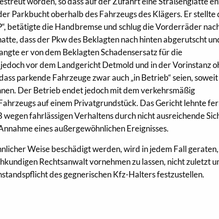
estreut worden, so dass auf der Zufahrt eine Straßenglätte en
der Parkbucht oberhalb des Fahrzeugs des Klägers. Er stellte
P“, betätigte die Handbremse und schlug die Vorderräder nach
atte, dass der Pkw des Beklagten nach hinten abgerutscht un
langte er von dem Beklagten Schadensersatz für die
b jedoch vor dem Landgericht Detmold und in der Vorinstanz 
 dass parkende Fahrzeuge zwar auch „in Betrieb“ seien, soweit
nnen. Der Betrieb endet jedoch mit dem verkehrsmäßig
ahrzeugs auf einem Privatgrundstück. Das Gericht lehnte fe
B wegen fahrlässigen Verhaltens durch nicht ausreichende Si
 Annahme eines außergewöhnlichen Ereignisses.
nlicher Weise beschädigt werden, wird in jedem Fall geraten,
hkundigen Rechtsanwalt vornehmen zu lassen, nicht zuletzt 
instandspflicht des gegnerischen Kfz-Halters festzustellen.