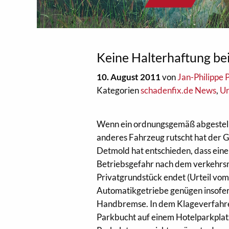
Keine Halterhaftung be
10. August 2011
von
Jan-Philippe 
Kategorien
schadenfix.de News
,
Ur
Wenn ein ordnungsgemäß abgestellt
anderes Fahrzeug rutscht hat der 
Detmold hat entschieden, dass ein
Betriebsgefahr nach dem verkehr
Privatgrundstück endet (Urteil vom
Automatikgetriebe genügen insofern
Handbremse. In dem Klageverfahren
Parkbucht auf einem Hotelparkplatz