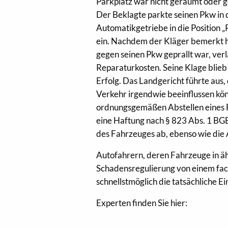
Parkplatz war nicht geräumt oder g
Der Beklagte parkte seinen Pkw in 
Automatikgetriebe in die Position „
ein. Nachdem der Kläger bemerkt h
gegen seinen Pkw geprallt war, ver
Reparaturkosten. Seine Klage blie
Erfolg. Das Landgericht führte aus,
Verkehr irgendwie beeinflussen kö
ordnungsgemäßen Abstellen eines F
eine Haftung nach § 823 Abs. 1 BG
des Fahrzeuges ab, ebenso wie die
Autofahrern, deren Fahrzeuge in äh
Schadensregulierung von einem fac
schnellstmöglich die tatsächliche E
Experten finden Sie hier: