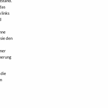
tstand.
 das
 links
d
ohne
 sie den
rner
cherung
 die
um