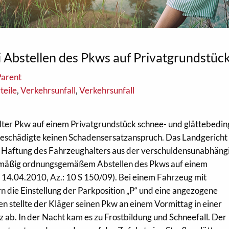
i Abstellen des Pkws auf Privatgrundstüc
Parent
teile
,
Verkehrsunfall
,
Verkehrsunfall
er Pkw auf einem Privatgrundstück schnee- und glättebedingt
Geschädigte keinen Schadensersatzanspruch. Das Landgericht
e Haftung des Fahrzeughalters aus der verschuldensunabhäng
smäßig ordnungsgemäßem Abstellen des Pkws auf einem
 14.04.2010, Az.: 10 S 150/09). Bei einem Fahrzeug mit
 die Einstellung der Parkposition „P“ und eine angezogene
 stellte der Kläger seinen Pkw an einem Vormittag in einer
 ab. In der Nacht kam es zu Frostbildung und Schneefall. Der