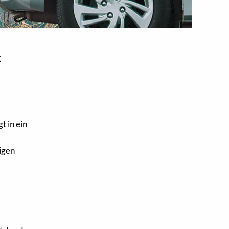
k
 in ein
igen