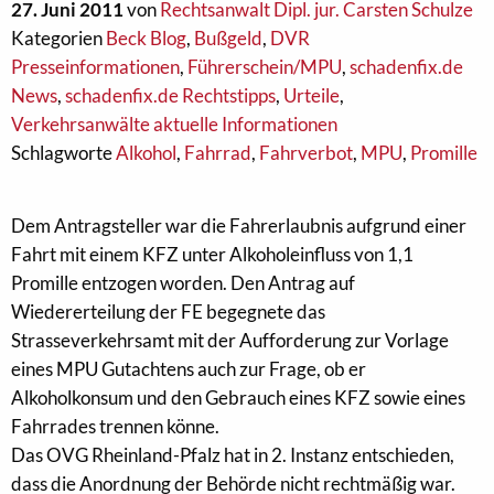
27. Juni 2011
von
Rechtsanwalt Dipl. jur. Carsten Schulze
Kategorien
Beck Blog
,
Bußgeld
,
DVR
Presseinformationen
,
Führerschein/MPU
,
schadenfix.de
News
,
schadenfix.de Rechtstipps
,
Urteile
,
Verkehrsanwälte aktuelle Informationen
Schlagworte
Alkohol
,
Fahrrad
,
Fahrverbot
,
MPU
,
Promille
Dem Antragsteller war die Fahrerlaubnis aufgrund einer
Fahrt mit einem KFZ unter Alkoholeinfluss von 1,1
Promille entzogen worden. Den Antrag auf
Wiedererteilung der FE begegnete das
Strasseverkehrsamt mit der Aufforderung zur Vorlage
eines MPU Gutachtens auch zur Frage, ob er
Alkoholkonsum und den Gebrauch eines KFZ sowie eines
Fahrrades trennen könne.
Das OVG Rheinland-Pfalz hat in 2. Instanz entschieden,
dass die Anordnung der Behörde nicht rechtmäßig war.