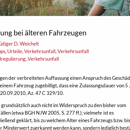
ung bei älteren Fahrzeugen
üdiger D. Weichelt
pps
,
Urteile
,
Verkehrsunfall
,
Verkehrsunfall
lregulierung
,
Verkehrsunfall
gen der verbreiteten Auffassung einen Anspruch des Geschä
einem Fahrzeug zugebilligt, dass eine Zulassungsdauer von 5
. 20.09.2010, Az. 47 C 329/10.
 grundsätzlich auch nicht im Widerspruch zu den bisher vom
llen (etwa BGH NJW 2005, S. 277 ff.); vielmehr ist es
hließend geklärt, bis zu welchem Alter eines Fahrzeugs bzw. bis
er Minderwert zuerkannt werden kann, sondern lediglich bestä