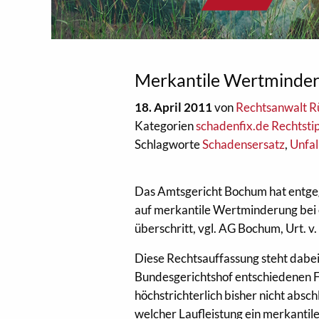
Merkantile Wertminder
18. April 2011
von
Rechtsanwalt R
Kategorien
schadenfix.de Rechtsti
Schlagworte
Schadensersatz
,
Unfal
Das Amtsgericht Bochum hat entge
auf merkantile Wertminderung bei 
überschritt, vgl. AG Bochum, Urt. v
Diese Rechtsauffassung steht dabei
Bundesgerichtshof entschiedenen Fä
höchstrichterlich bisher nicht absc
welcher Laufleistung ein merkantil