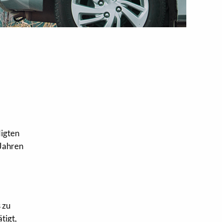
digten
 Jahren
 zu
tigt,