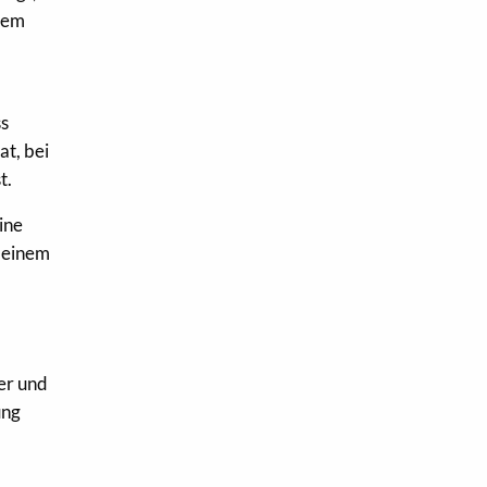
inem
ss
at, bei
t.
ine
i einem
er und
ung