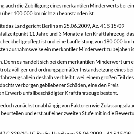
ng auch die Zubilligung eines merkantilen Minderwerts bei e
n über 100.000 km nicht zu beanstanden ist.
ts das Landgericht Berlin am 25.06.2009, Az. 41 S 15/09
fallzeitpunkt 11 Jahre und 3 Monate alten Kraftfahrzeug, da
 scheckheftgepflegt ist und eine Laufleistung von 180.000 km h
sten ausnahmsweise ein merkantiler Minderwert zu bejahen is
en. Denn es handelt sich bei dem merkantilen Minderwert um e
trotz völliger und ordnungsgemäßer Instandsetzung eines be
fahrzeugs allein deshalb verbleibt, weil einem großen Teil des
dachts verborgen gebliebener Schäden, eine den Preis
n Erwerb unfallbeschädigter Kraftfahrzeuge besteht.
 jedoch zunächst unabhängig von Faktoren wie Zulassungsdau
 beurteilen und erst auf einer zweiten Stufe mit in die Bewert
47 C 329/10; LG Berlin, Urteil vom 25.06.2009 – 41 S 15/09.