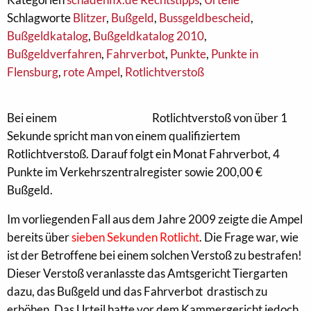
Schlagworte
Blitzer
,
Bußgeld
,
Bussgeldbescheid
,
Bußgeldkatalog
,
Bußgeldkatalog 2010
,
Bußgeldverfahren
,
Fahrverbot
,
Punkte
,
Punkte in
Flensburg
,
rote Ampel
,
Rotlichtverstoß
Bei einem
Rotlichtverstoß von über 1
Sekunde spricht man von einem qualifiziertem
Rotlichtverstoß. Darauf folgt ein Monat Fahrverbot, 4
Punkte im Verkehrszentralregister sowie 200,00 €
Bußgeld.
Im vorliegenden Fall aus dem Jahre 2009 zeigte die Ampel
bereits über
sieben Sekunden Rotlicht
. Die Frage war, wie
ist der Betroffene bei einem solchen Verstoß zu bestrafen!
Dieser Verstoß veranlasste das Amtsgericht Tiergarten
dazu, das Bußgeld und das Fahrverbot drastisch zu
erhöhen. Das Urteil hatte vor dem Kammergericht jedoch