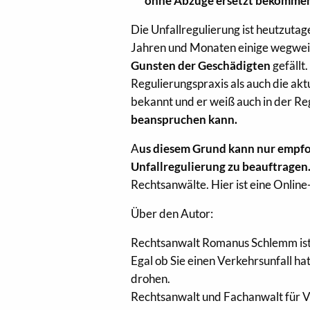
ohne Abzüge ersetzt bekomme
Die Unfallregulierung ist heutzutag
Jahren und Monaten einige wegweis
Gunsten der Geschädigten
gefällt
Regulierungspraxis als auch die akt
bekannt und er weiß auch in der Reg
beanspruchen kann.
A
us diesem Grund kann nur empfoh
Unfallregulierung zu beauftragen
Rechtsanwälte. Hier ist eine Onlin
Über den Autor:
Rechtsanwalt Romanus Schlemm ist
Egal ob Sie einen Verkehrsunfall ha
drohen.
Rechtsanwalt und Fachanwalt für V