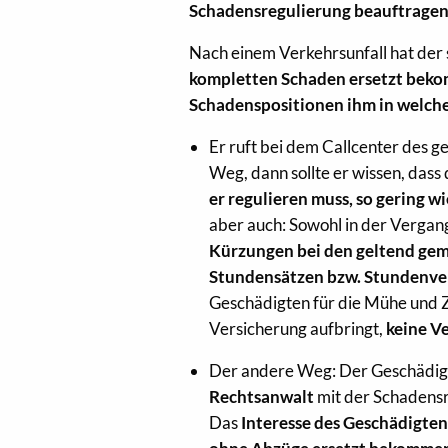
Schadensregulierung beauftragen 
Nach einem Verkehrsunfall hat der 
kompletten Schaden ersetzt bek
Schadenspositionen ihm in welch
Er ruft bei dem Callcenter des ge
Weg, dann sollte er wissen, dass
er regulieren muss, so gering w
aber auch: Sowohl in der Vergan
Kürzungen bei den geltend ge
Stundensätzen bzw. Stundenve
Geschädigten für die Mühe und Z
Versicherung aufbringt,
keine V
Der andere Weg: Der Geschädigt
Rechtsanwalt
mit der Schadensr
Das
Interesse des Geschädigte