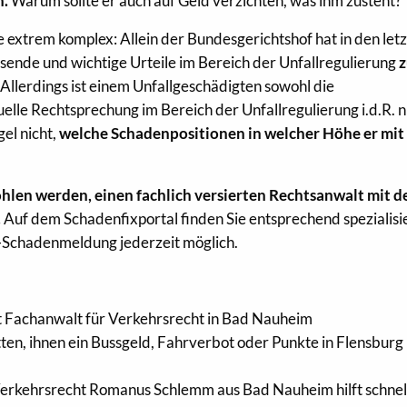
n.
Warum sollte er auch auf Geld verzichten, was ihm zusteht?
e extrem komplex: Allein der Bundesgerichtshof hat in den let
ende und wichtige Urteile im Bereich der Unfallregulierung
. Allerdings ist einem Unfallgeschädigten sowohl die
uelle Rechtsprechung im Bereich der Unfallregulierung i.d.R. n
el nicht,
welche Schadenpositionen in welcher Höhe er mit 
len werden, einen fachlich versierten Rechtsanwalt mit d
.
Auf dem Schadenfixportal finden Sie entsprechend spezialisi
e-Schadenmeldung jederzeit möglich.
 Fachanwalt für Verkehrsrecht in Bad Nauheim
tten, ihnen ein Bussgeld, Fahrverbot oder Punkte in Flensburg
erkehrsrecht Romanus Schlemm aus Bad Nauheim hilft schnel