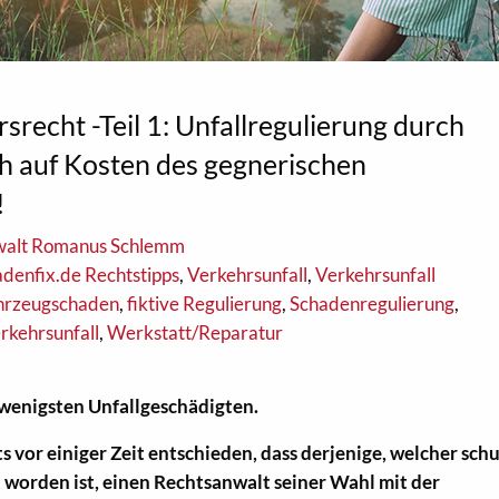
recht -Teil 1: Unfallregulierung durch
ch auf Kosten des gegnerischen
!
walt Romanus Schlemm
adenfix.de Rechtstipps
,
Verkehrsunfall
,
Verkehrsunfall
hrzeugschaden
,
fiktive Regulierung
,
Schadenregulierung
,
rkehrsunfall
,
Werkstatt/Reparatur
 wenigsten Unfallgeschädigten.
 vor einiger Zeit entschieden, dass derjenige, welcher sch
t worden ist, einen Rechtsanwalt seiner Wahl mit der