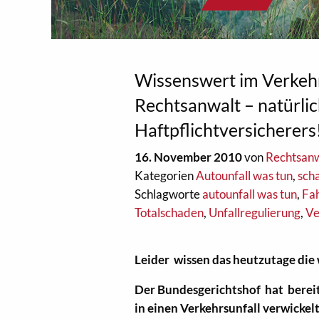
Wissenswert im Verkehrs
Rechtsanwalt – natürli
Haftpflichtversicherers
16. November 2010
von
Rechtsan
Kategorien
Autounfall was tun
,
sch
Schlagworte
autounfall was tun
,
Fa
Totalschaden
,
Unfallregulierung
,
Ve
Leider wissen das heutzutage die
Der Bundesgerichtshof hat bereits
in einen Verkehrsunfall verwickel