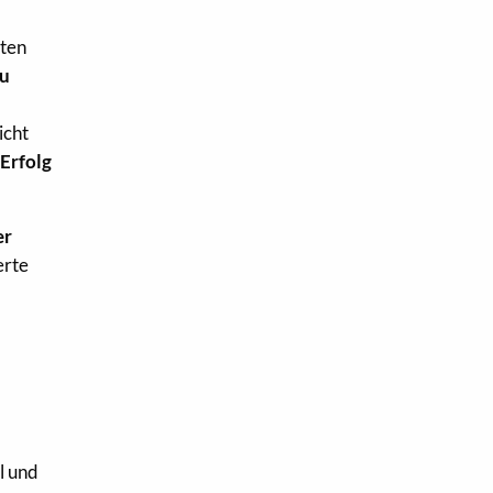
zten
zu
icht
Erfolg
er
erte
l und