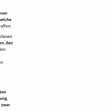
inen
welche
offen:
 diesen
en, den
ten
en
rten
rung.
d zwar