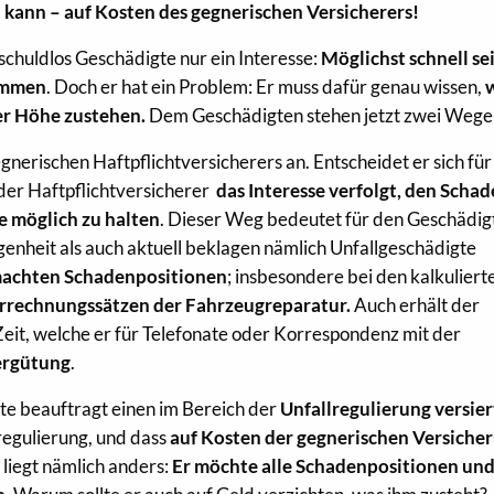
kann – auf Kosten des gegnerischen Versicherers!
schuldlos Geschädigte nur ein Interesse:
Möglichst schnell se
ommen
. Doch er hat ein Problem: Er muss dafür genau wissen,
er Höhe zustehen.
Dem Geschädigten stehen jetzt zwei Wege 
gnerischen Haftpflichtversicherers an. Entscheidet er sich für
 der Haftpflichtversicherer
das Interesse verfolgt, den Schad
ie möglich zu halten
. Dieser Weg bedeutet für den Geschädig
genheit als auch aktuell beklagen nämlich Unfallgeschädigte
machten Schadenpositionen
; insbesondere bei den kalkuliert
rrechnungssätzen der Fahrzeugreparatur.
Auch erhält der
eit, welche er für Telefonate oder Korrespondenz mit der
ergütung
.
e beauftragt einen im Bereich der
Unfallregulierung versie
egulierung, und dass
auf Kosten der gegnerischen Versiche
n
liegt nämlich anders:
Er möchte alle Schadenpositionen un