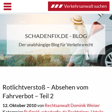
Verkehrsanwalt suchen
SCHADENFIX.DE - BLOG
Der unabhängige Blog für Verkehrsrecht
Rotlichtverstoß – Absehen vom
Fahrverbot – Teil 2
12. Oktober 2010
von
Rechtsanwalt Dominik Weiser
Kategorien
Bußgeld
,
schadenfix.de Rechtstipps
,
Urteile
,