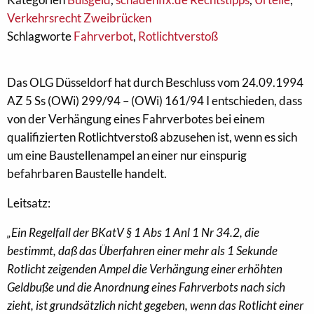
Verkehrsrecht Zweibrücken
Schlagworte
Fahrverbot
,
Rotlichtverstoß
Das OLG Düsseldorf hat durch Beschluss vom 24.09.1994
AZ 5 Ss (OWi) 299/94 – (OWi) 161/94 I entschieden, dass
von der Verhängung eines Fahrverbotes bei einem
qualifizierten Rotlichtverstoß abzusehen ist, wenn es sich
um eine Baustellenampel an einer nur einspurig
befahrbaren Baustelle handelt.
Leitsatz:
„Ein Regelfall der
BKatV § 1 Abs 1
Anl 1 Nr 34.2, die
bestimmt, daß das Überfahren einer mehr als 1 Sekunde
Rotlicht zeigenden Ampel die Verhängung einer erhöhten
Geldbuße und die Anordnung eines Fahrverbots nach sich
zieht, ist grundsätzlich nicht gegeben, wenn das Rotlicht einer