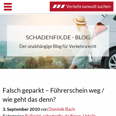
Verkehrsanwalt suchen
SCHADENFIX.DE - BLOG
Der unabhängige Blog für Verkehrsrecht
Falsch geparkt – Führerschein weg /
wie geht das denn?
3. September 2010
von
Dominik Bach
Kategorien
Bußgeld
,
schadenfix.de News
,
Urteile