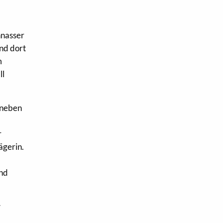
nnasser
nd dort
m
ll
 neben
r
ägerin.
und
r