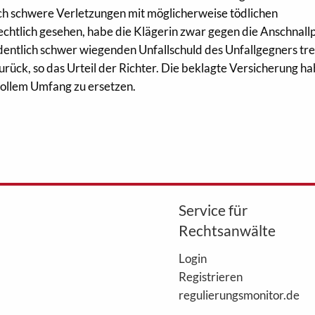
ich schwere Verletzungen mit möglicherweise tödlichen
chtlich gesehen, habe die Klägerin zwar gegen die Anschnallp
entlich schwer wiegenden Unfallschuld des Unfallgegners tre
rück, so das Urteil der Richter. Die beklagte Versicherung h
vollem Umfang zu ersetzen.
Service für
Rechtsanwälte
Login
Registrieren
regulierungsmonitor.de
WebAkte