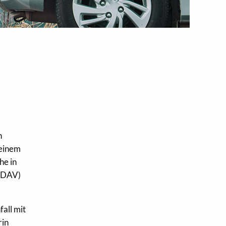
n
 einem
he in
 (DAV)
all mit
rin