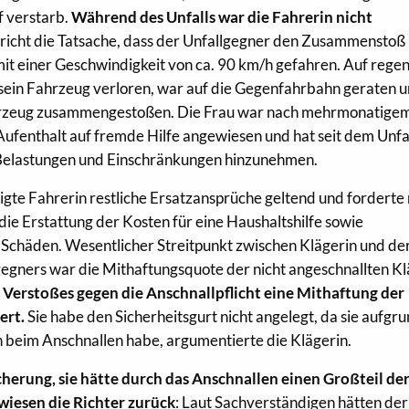
f verstarb.
Während des Unfalls war die Fahrerin nicht
ericht die Tatsache, dass der Unfallgegner den Zusammenstoß
 mit einer Geschwindigkeit von ca. 90 km/h gefahren. Auf rege
sein Fahrzeug verloren, war auf die Gegenfahrbahn geraten u
zeug zusammengestoßen. Die Frau war nach mehrmonatige
ufenthalt auf fremde Hilfe angewiesen und hat seit dem Unfa
 Belastungen und Einschränkungen hinzunehmen.
igte Fahrerin restliche Ersatzansprüche geltend und forderte
e Erstattung der Kosten für eine Haushaltshilfe sowie
n Schäden. Wesentlicher Streitpunkt zwischen Klägerin und de
egners war die Mithaftungsquote der nicht angeschnallten Kl
 Verstoßes gegen die Anschnallpflicht eine Mithaftung der
ert.
Sie habe den Sicherheitsgurt nicht angelegt, da sie aufgr
 beim Anschnallen habe, argumentierte die Klägerin.
herung, sie hätte durch das Anschnallen einen Großteil de
iesen die Richter zurück
: Laut Sachverständigen hätten der