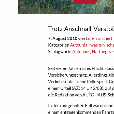
Trotz Anschnall-Verstoß
7. August 2010
von
Loren Grunert
Kategorien
Autounfall was tun
,
sch
Schlagworte
Autohaus
,
Haftungsve
Seit vielen Jahren ist es Pflicht, da
Versicherungsschutz. Allerdings gib
Verkehrsunfall keine Rolle spielt. 
einem Urteil (AZ: 14 U 42/08), au
die Redaktion von AUTOHAUS-Sc
In dem mitgeteilten Fall waren eine
einem entgegenkommenden Fahrzeu