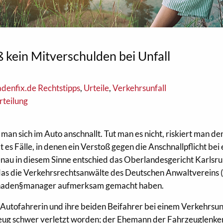
 kein Mitverschulden bei Unfall
adenfix.de Rechtstipps
,
Urteile
,
Verkehrsunfall
rteilung
ss man sich im Auto anschnallt. Tut man es nicht, riskiert man de
t es Fälle, in denen ein Verstoß gegen die Anschnallpflicht bei
Genau in diesem Sinne entschied das Oberlandesgericht Karlsru
f das die Verkehrsrechtsanwälte des Deutschen Anwaltvereins
haden§manager aufmerksam gemacht haben.
 Autofahrerin und ihre beiden Beifahrer bei einem Verkehrsunf
g schwer verletzt worden; der Ehemann der Fahrzeuglenke