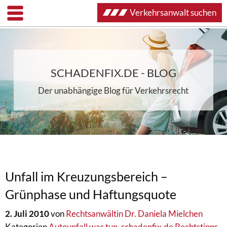
Verkehrsanwalt suchen
SCHADENFIX.DE - BLOG
Der unabhängige Blog für Verkehrsrecht
Unfall im Kreuzungsbereich –
Grünphase und Haftungsquote
2. Juli 2010
von
Rechtsanwältin Dr. Daniela Mielchen
Kategorien
Autounfall was tun
,
schadenfix.de Rechtstipps
,