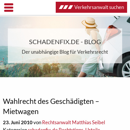
Verkehrsanwalt suchen
SCHADENFIX.DE - BLOG
Der unabhängige Blog für Verkehrsrecht
Wahlrecht des Geschädigten –
Mietwagen
23. Juni 2010
von
Rechtsanwalt Matthias Seibel
Kategorien
schadenfix.de Rechtstipps
,
Urteile
,