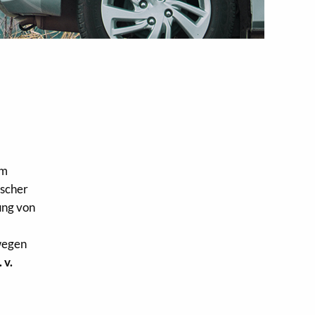
im
lscher
ung von
dwegen
 v.