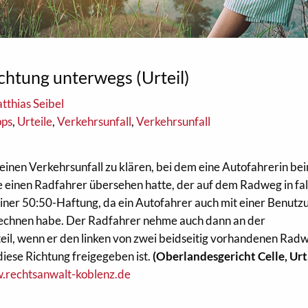
ichtung unterwegs (Urteil)
tthias Seibel
pps
,
Urteile
,
Verkehrsunfall
,
Verkehrsunfall
einen Verkehrsunfall zu klären, bei dem eine Autofahrerin be
e einen Radfahrer übersehen hatte, der auf dem Radweg in fa
einer 50:50-Haftung, da ein Autofahrer auch mit einer Benutz
rechnen habe. Der Radfahrer nehme auch dann an der
eil, wenn er den linken von zwei beidseitig vorhandenen Ra
diese Richtung freigegeben ist.
(Oberlandesgericht Celle, Urt.
rechtsanwalt-koblenz.de