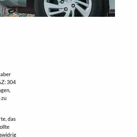
 aber
(AZ: 304
agen,
 zu
te, das
ollte
rswidrig