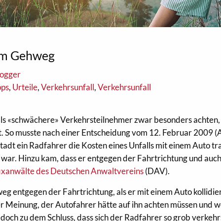
dem Gehweg
logger
pps
,
Urteile
,
Verkehrsunfall
,
Verkehrsunfall
ls «schwächere» Verkehrsteilnehmer zwar besonders achten,
ist. So musste nach einer Entscheidung vom 12. Februar 2009 
dt ein Radfahrer die Kosten eines Unfalls mit einem Auto tr
war. Hinzu kam, dass er entgegen der Fahrtrichtung und auch
ixanwälte des Deutschen Anwaltvereins
(DAV).
g entgegen der Fahrtrichtung, als er mit einem Auto kollidier
r Meinung, der Autofahrer hätte auf ihn achten müssen und w
doch zu dem Schluss, dass sich der Radfahrer so grob verkeh