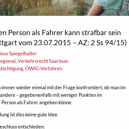
n Person als Fahrer kann strafbar sein
ttgart vom 23.07.2015 – AZ: 2 Ss 94/15)
aus Spiegelhalter
regional
,
Verkehrsrecht Saarlouis
rdächtigung
,
OWIG-Verfahren
 immer wieder einmal mit der Frage konfrontiert, ob man im
 andere – gegebenenfalls mit weniger Punkten im
– Person als Fahrer angeben könne.
ng ist dies keine gute Idee.
Beschluss entschieden: