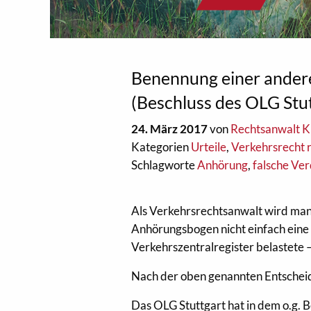
Benennung einer andere
(Beschluss des OLG Stu
24. März 2017
von
Rechtsanwalt Kl
Kategorien
Urteile
,
Verkehrsrecht 
Schlagworte
Anhörung
,
falsche Ve
Als Verkehrsrechtsanwalt wird man
Anhörungsbogen nicht einfach eine
Verkehrszentralregister belastete 
Nach der oben genannten Entscheidu
Das OLG Stuttgart hat in dem o.g. 