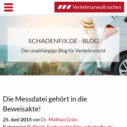
Verkehrsanwalt suchen
SCHADENFIX.DE - BLOG
Der unabhängige Blog für Verkehrsrecht
Die Messdatei gehört in die
Beweisakte!
25. Juni 2015
von
Dr. Mathias Grün
Kategorien
Bußgeld
,
Sachverständige
,
schadenfix.de