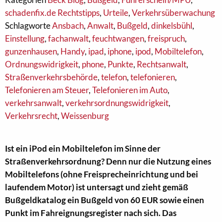
schadenfix.de Rechtstipps
,
Urteile
,
Verkehrsüberwachung
Schlagworte
Ansbach
,
Anwalt
,
Bußgeld
,
dinkelsbühl
,
Einstellung
,
fachanwalt
,
feuchtwangen
,
freispruch
,
gunzenhausen
,
Handy
,
ipad
,
iphone
,
ipod
,
Mobiltelefon
,
Ordnungswidrigkeit
,
phone
,
Punkte
,
Rechtsanwalt
,
Straßenverkehrsbehörde
,
telefon
,
telefonieren
,
Telefonieren am Steuer
,
Telefonieren im Auto
,
verkehrsanwalt
,
verkehrsordnungswidrigkeit
,
Verkehrsrecht
,
Weissenburg
Ist ein iPod ein Mobiltelefon im Sinne der
Straßenverkehrsordnung? Denn nur die Nutzung eines
Mobiltelefons (ohne Freisprecheinrichtung und bei
laufendem Motor) ist untersagt und zieht gemäß
Bußgeldkatalog ein Bußgeld von 60 EUR sowie einen
Punkt im Fahreignungsregister nach sich. Das