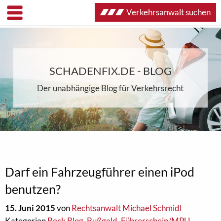
Verkehrsanwalt suchen
SCHADENFIX.DE - BLOG
Der unabhängige Blog für Verkehrsrecht
Darf ein Fahrzeugführer einen iPod
benutzen?
15. Juni 2015
von
Rechtsanwalt Michael Schmidl
Kategorien
Beck Blog
,
Bußgeld
,
Führerschein/MPU
,