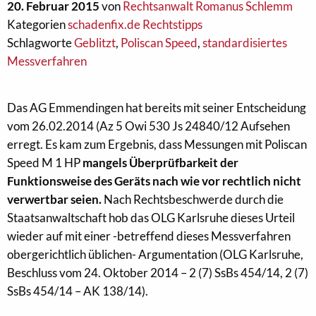
20. Februar 2015
von
Rechtsanwalt Romanus Schlemm
Kategorien
schadenfix.de Rechtstipps
Schlagworte
Geblitzt
,
Poliscan Speed
,
standardisiertes
Messverfahren
Das AG Emmendingen hat bereits mit seiner Entscheidung
vom 26.02.2014 (Az 5 Owi 530 Js 24840/12 Aufsehen
erregt. Es kam zum Ergebnis, dass Messungen mit Poliscan
Speed M 1 HP
mangels Überprüfbarkeit der
Funktionsweise des Geräts nach wie vor rechtlich nicht
verwertbar seien.
Nach Rechtsbeschwerde durch die
Staatsanwaltschaft hob das OLG Karlsruhe dieses Urteil
wieder auf mit einer -betreffend dieses Messverfahren
obergerichtlich üblichen- Argumentation (OLG Karlsruhe,
Beschluss vom 24. Oktober 2014 – 2 (7) SsBs 454/14, 2 (7)
SsBs 454/14 – AK 138/14).