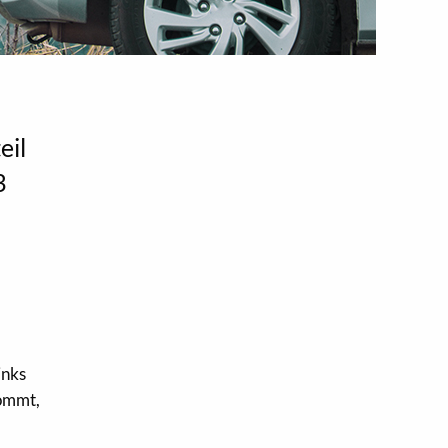
eil
3
inks
kommt,