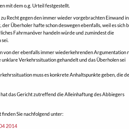
 mit dem o.g. Urteil festgestellt.
t zu Recht gegen den immer wieder vorgebrachten Einwand in
der Überholer hafte schon deswegen ebenfalls, weil es sich 
rliches Fahrmanöver handeln würde und zumindest die
 sei.
llen von der ebenfalls immer wiederkehrenden Argumentation n
ne unklare Verkehrssituation gehandelt und das Überholen sei
erkehrssituation muss es konkrete Anhaltspunkte geben, die d
r, hat das Gericht zutreffend die Alleinhaftung des Abbiegers
t finden Sie nachfolgend unter:
 04 2014