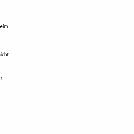
beim
icht
er