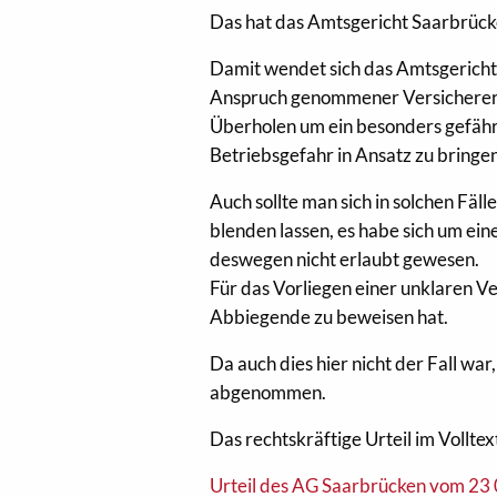
Das hat das Amtsgericht Saarbrücken
Damit wendet sich das Amtsgerich
Anspruch genommener Versicherer, 
Überholen um ein besonders gefäh
Betriebsgefahr in Ansatz zu bringen
Auch sollte man sich in solchen Fä
blenden lassen, es habe sich um ei
deswegen nicht erlaubt gewesen.
Für das Vorliegen einer unklaren V
Abbiegende zu beweisen hat.
Da auch dies hier nicht der Fall wa
abgenommen.
Das rechtskräftige Urteil im Volltex
Urteil des AG Saarbrücken vom 23