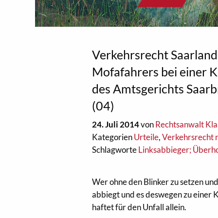
Verkehrsrecht Saarland:
Mofafahrers bei einer 
des Amtsgerichts Saar
(04)
24. Juli 2014
von
Rechtsanwalt Kla
Kategorien
Urteile
,
Verkehrsrecht 
Schlagworte
Linksabbieger; Überh
Wer ohne den Blinker zu setzen und
abbiegt und es deswegen zu einer 
haftet für den Unfall allein.