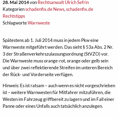
28. Mai 2014
von
Rechtsanwalt Ulrich Sefrin
Kategorien
schadenfix.de News
,
schadenfix.de
Rechtstipps
Schlagworte
Warnweste
Spätestens ab 1. Juli 2014 muss in jedem Pkw eine
Warnweste mitgeführt werden. Das sieht § 53a Abs. 2 Nr.
3 der Straßenverkehrszulassungsordnung (StVZO) vor.
Die Warnweste muss orange-rot, orange oder gelb sein
und über zwei reflektierende Streifen im unteren Bereich
der Rück- und Vorderseite verfügen.
Hinweis: Es ist ratsam – auch wenn es nicht vorgeschrieben
ist – weitere Warnwesten für Mitfahrer mitzuführen, die
Westen im Fahrzeug griffbereit zu lagern und im Fall einer
Panne oder eines Unfalls auch tatsächlich anzulegen.