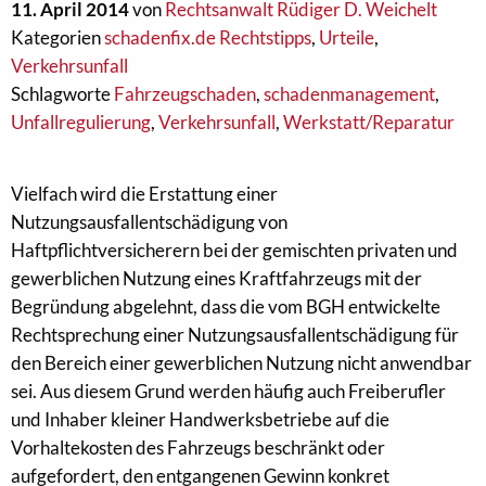
11. April 2014
von
Rechtsanwalt Rüdiger D. Weichelt
Kategorien
schadenfix.de Rechtstipps
,
Urteile
,
Verkehrsunfall
Schlagworte
Fahrzeugschaden
,
schadenmanagement
,
Unfallregulierung
,
Verkehrsunfall
,
Werkstatt/Reparatur
Vielfach wird die Erstattung einer
Nutzungsausfallentschädigung von
Haftpflichtversicherern bei der gemischten privaten und
gewerblichen Nutzung eines Kraftfahrzeugs mit der
Begründung abgelehnt, dass die vom BGH entwickelte
Rechtsprechung einer Nutzungsausfallentschädigung für
den Bereich einer gewerblichen Nutzung nicht anwendbar
sei. Aus diesem Grund werden häufig auch Freiberufler
und Inhaber kleiner Handwerksbetriebe auf die
Vorhaltekosten des Fahrzeugs beschränkt oder
aufgefordert, den entgangenen Gewinn konkret