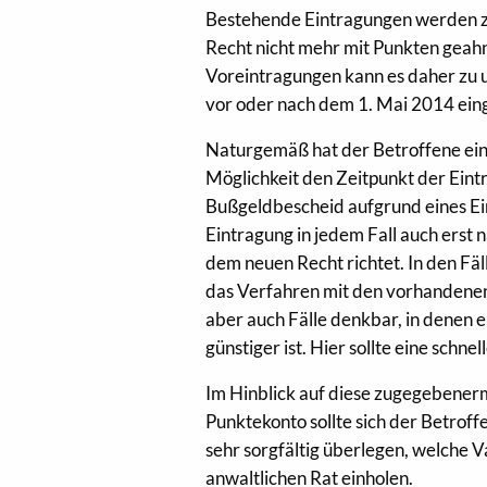
Bestehende Eintragungen werden z
Recht nicht mehr mit Punkten geah
Voreintragungen kann es daher zu 
vor oder nach dem 1. Mai 2014 ein
Naturgemäß hat der Betroffene ein
Möglichkeit den Zeitpunkt der Eintr
Bußgeldbescheid aufgrund eines Ein
Eintragung in jedem Fall auch erst n
dem neuen Recht richtet. In den Fäl
das Verfahren mit den vorhandenen
aber auch Fälle denkbar, in denen e
günstiger ist. Hier sollte eine sc
Im Hinblick auf diese zugegebener
Punktekonto sollte sich der Betrof
sehr sorgfältig überlegen, welche Va
anwaltlichen Rat einholen.