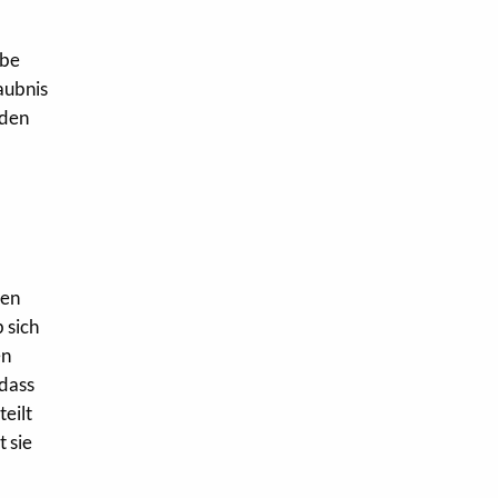
obe
aubnis
nden
gen
 sich
en
 dass
eilt
t sie