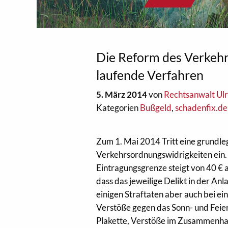
Die Reform des Verkehr
laufende Verfahren
5. März 2014
von
Rechtsanwalt Ulr
Kategorien
Bußgeld
,
schadenfix.de
Zum 1. Mai 2014 Tritt eine grundl
Verkehrsordnungswidrigkeiten ein. 
Eintragungsgrenze steigt von 40 € a
dass das jeweilige Delikt in der Anl
einigen Straftaten aber auch bei ei
Verstöße gegen das Sonn- und Feier
Plakette, Verstöße im Zusammenhang