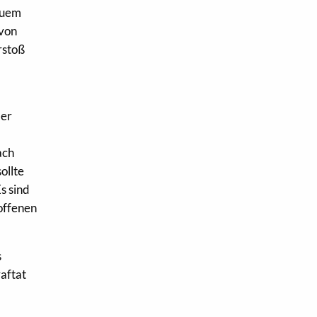
euem
 von
rstoß
der
ach
ollte
s sind
roffenen
s
raftat