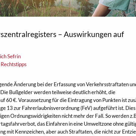
szentralregisters – Auswirkungen auf
ich Sefrin
 Rechtstipps
egende Änderung bei der Erfassung von Verkehrsstraftaten un
Die Bußgelder werden teilweise deutlich erhöht, die
uf 60 €. Voraussetzung für die Eintragung von Punkten ist zusä
age 13 zur Fahrerlaubnisverordnung (FeV) aufgeführt ist. Dies 
nigen Ordnungswidrigkeiten nicht mehr der Fall. So werden z.
tagsfahrverbot, das Einfahren in eine Umweltzone ohne gülti
 mit Kennzeichen, aber auch Straftaten, die nicht zur Entzi