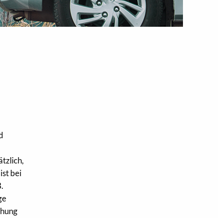
d
tzlich,
ist bei
B.
ge
ehung