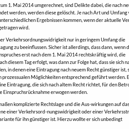
um 1. Mai 2014 umgerechnet, sind Delikte dabei, die nach n
ndet werden, werden diese gelöscht. Je nach Art und Umfang
unterschiedlichen Ergebnissen kommen, wenn der aktuelle Ve
getragen wird.
er Verkehrsordnungswidrigkeit nur in geringem Umfang die
agung zu beeinflussen. Sicher ist allerdings, dass dann, wenn 
spruches erst nach dem 1. Mai 2014 rechtskräftig wird, die
ach diesem Tag erfolgt, was dann zur Folge hat, dass sie sich n
len, in denen eine Eintragung nach neuem Recht günstiger ist, s
 prozessualen Möglichkeiten entsprechend geführt werden. E
ine Eintragung, die sich nach altem Recht richtet, für den Bet
hnelle Einspruchsrücknahme erwogen werden.
maßen komplizierte Rechtslage und die Aus-wirkungen auf da
fene einer Verkehrsord-nungswidrigkeit oder einer Verkehrsst
riante für ihn günstiger ist. Hierzu wollte er sich unbedingt