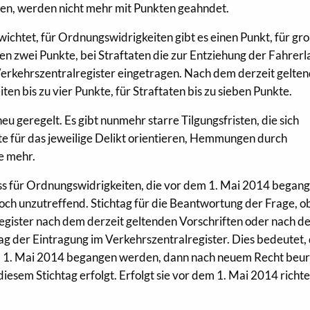
ben, werden nicht mehr mit Punkten geahndet.
ichtet, für Ordnungswidrigkeiten gibt es einen Punkt, für gr
n zwei Punkte, bei Straftaten die zur Entziehung der Fahrerl
Verkehrszentralregister eingetragen. Nach dem derzeit gelte
en bis zu vier Punkte, für Straftaten bis zu sieben Punkte.
eu geregelt. Es gibt nunmehr starre Tilgungsfristen, die sich
kte für das jeweilige Delikt orientieren, Hemmungen durch
e mehr.
ass für Ordnungswidrigkeiten, die vor dem 1. Mai 2014 began
edoch unzutreffend. Stichtag für die Beantwortung der Frage, ob
egister nach dem derzeit geltenden Vorschriften oder nach d
 Tag der Eintragung im Verkehrszentralregister. Dies bedeutet,
 1. Mai 2014 begangen werden, dann nach neuem Recht beurt
esem Stichtag erfolgt. Erfolgt sie vor dem 1. Mai 2014 richte