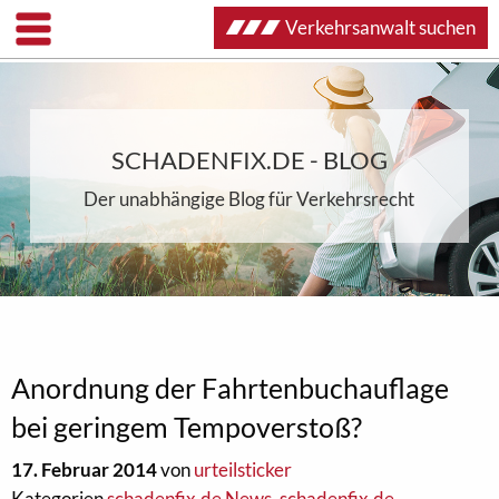
Verkehrsanwalt suchen
SCHADENFIX.DE - BLOG
Der unabhängige Blog für Verkehrsrecht
Anordnung der Fahrtenbuchauflage
bei geringem Tempoverstoß?
17. Februar 2014
von
urteilsticker
Kategorien
schadenfix.de News
,
schadenfix.de